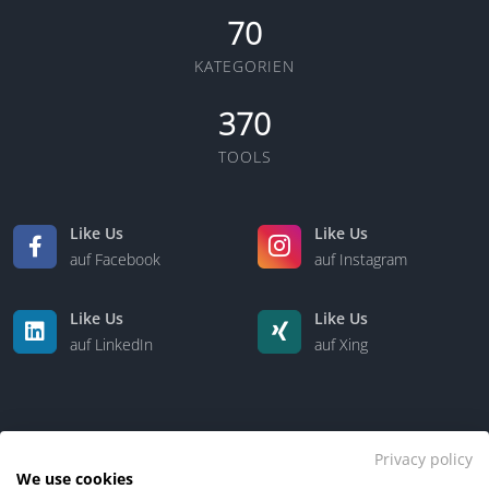
70
KATEGORIEN
370
TOOLS
Like Us
Like Us
auf Facebook
auf Instagram
Like Us
Like Us
auf LinkedIn
auf Xing
Privacy policy
We use cookies