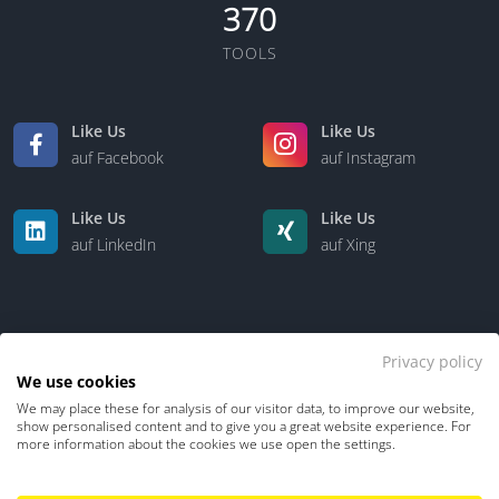
370
TOOLS
Like Us
Like Us
auf Facebook
auf Instagram
Like Us
Like Us
auf LinkedIn
auf Xing
Privacy policy
We use cookies
We may place these for analysis of our visitor data, to improve our website,
Kontakt
Über uns
show personalised content and to give you a great website experience. For
more information about the cookies we use open the settings.