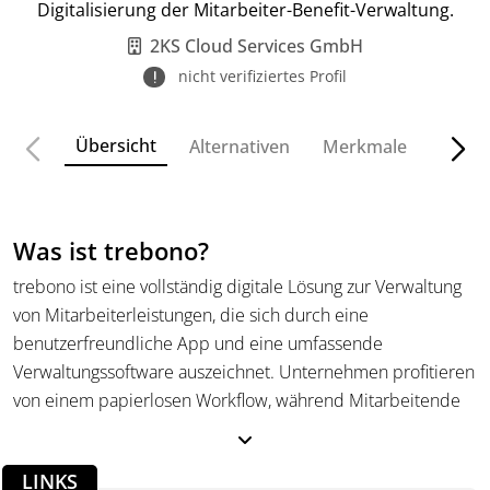
Digitalisierung der Mitarbeiter-Benefit-Verwaltung.
2KS Cloud Services GmbH
nicht verifiziertes Profil
Übersicht
Alternativen
Merkmale
Funkt
Was ist trebono?
trebono ist eine vollständig digitale Lösung zur Verwaltung
von Mitarbeiterleistungen, die sich durch eine
benutzerfreundliche App und eine umfassende
Verwaltungssoftware auszeichnet. Unternehmen profitieren
von einem papierlosen Workflow, während Mitarbeitende
ihre Benefits flexibel nutzen und verwalten können. Die
Software erfüllt alle gesetzlichen Anforderungen, ist
LINKS
DSGVO-konform und bietet eine sichere Archivierung der