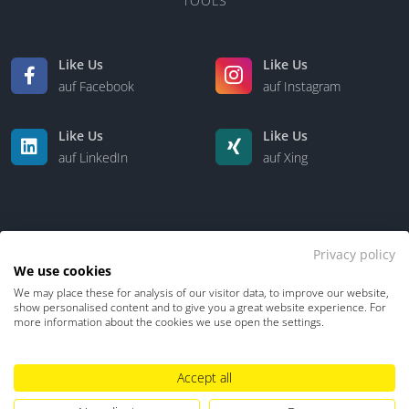
TOOLS
Like Us
Like Us
auf Facebook
auf Instagram
Like Us
Like Us
auf LinkedIn
auf Xing
Privacy policy
We use cookies
We may place these for analysis of our visitor data, to improve our website,
Kontakt
Über uns
show personalised content and to give you a great website experience. For
more information about the cookies we use open the settings.
Datenschutz
Impressum
TDM-Vorbehalt
Accept all
Hinweisgebersystem
Umgang mit KI