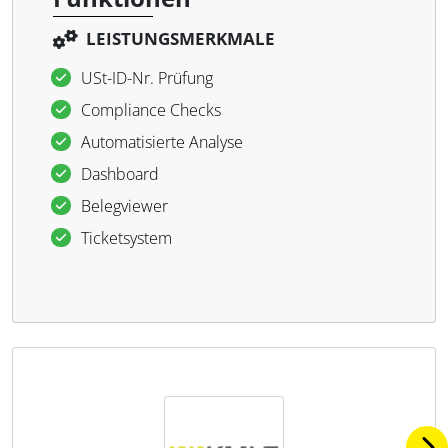
LEISTUNGSMERKMALE
USt-ID-Nr. Prüfung
Com­pli­ance Checks
Au­to­ma­ti­sierte Ana­lyse
Da­sh­board
Be­leg­viewer
Ti­cket­sys­tem