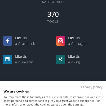
KATEGORIEN
370
TOOLS
Like Us
Like Us
auf Facebook
auf Instagram
Like Us
Like Us
auf LinkedIn
auf Xing
Privacy policy
We use cookies
We may place these for analysis of our visitor data, to improve our website,
Kontakt
Über uns
show personalised content and to give you a great website experience. For
more information about the cookies we use open the settings.