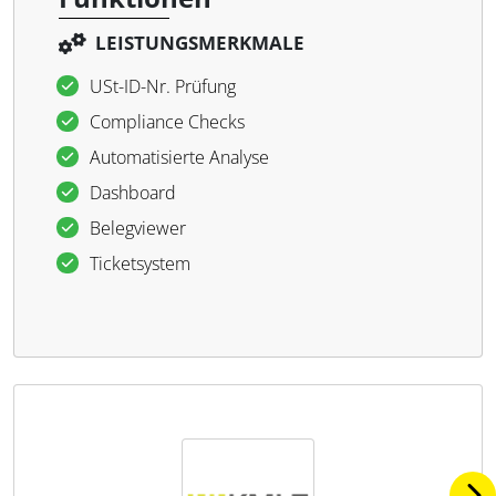
LEISTUNGSMERKMALE
USt-ID-Nr. Prüfung
Com­pli­ance Checks
Au­to­ma­ti­sierte Ana­lyse
Da­sh­board
Be­leg­viewer
Ti­cket­sys­tem