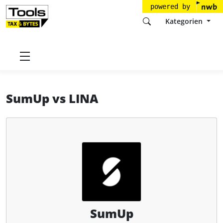
powered by
Kategorien
Startseite
Tools
SumUp Limited
SumUp
SumUp
vs
LINA
SumUp