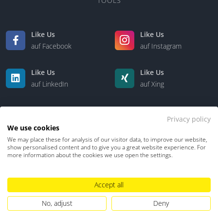
TOOLS
Like Us
Like Us
auf Facebook
auf Instagram
Like Us
Like Us
auf LinkedIn
auf Xing
Privacy policy
We use cookies
We may place these for analysis of our visitor data, to improve our website,
show personalised content and to give you a great website experience. For
more information about the cookies we use open the settings.
Kontakt
Über uns
Accept all
Datenschutz
Impressum
TDM-Vorbehalt
No, adjust
Deny
Hinweisgebersystem
Umgang mit KI