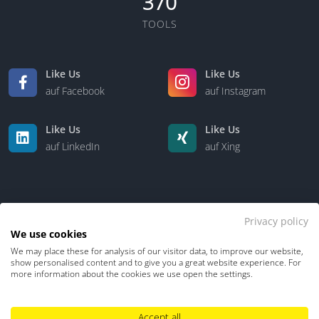
370
TOOLS
Like Us
Like Us
auf Facebook
auf Instagram
Like Us
Like Us
auf LinkedIn
auf Xing
Privacy policy
We use cookies
We may place these for analysis of our visitor data, to improve our website,
Kontakt
Über uns
show personalised content and to give you a great website experience. For
more information about the cookies we use open the settings.
Datenschutz
Impressum
TDM-Vorbehalt
Accept all