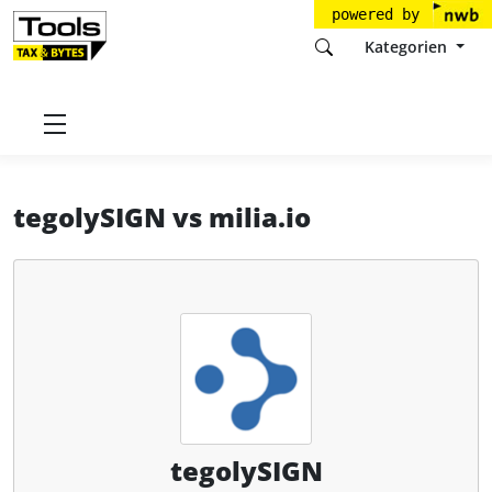
powered by
Kategorien
Startseite
Tools
tegoly GmbH
tegolySIGN
tegolySIGN
vs
milia.io
tegolySIGN