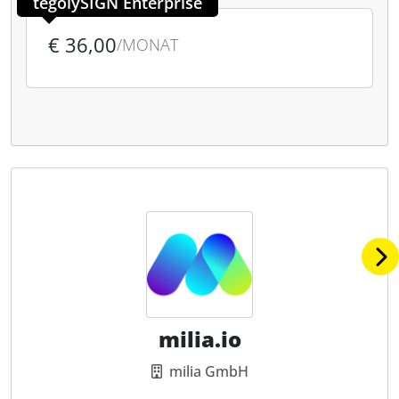
tegolySIGN Enterprise
€ 36,00
/MONAT
milia.io
milia GmbH