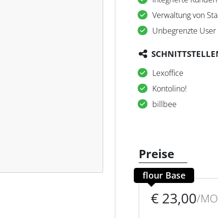
Verwaltung von S
Unbegrenzte User 
SCHNITTSTELLE
Lexoffice
Kontolino!
billbee
Preise
flour Base
€ 23,00
/MO