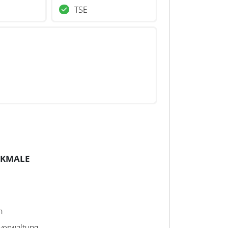
TSE
RKMALE
n
verwaltung