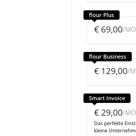
flour Plus
€ 69,00
/MO
flour Business
€ 129,00
/
Smart Invoice
€ 29,00
/MO
Das perfekte Eins
kleine Unternehme