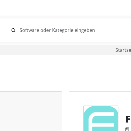
Startse
F