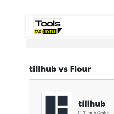
tillhub
vs
Flour
tillhub
Tillhub GmbH