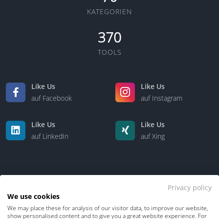
KATEGORIEN
370
TOOLS
Like Us
Like Us
auf Facebook
auf Instagram
Like Us
Like Us
auf LinkedIn
auf Xing
Privacy policy
We use cookies
We may place these for analysis of our visitor data, to improve our website,
Kontakt
Über uns
show personalised content and to give you a great website experience. For