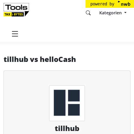
powered by
Kategorien
Startseite
Tools
Tillhub GmbH
tillhub
tillhub
vs
helloCash
tillhub