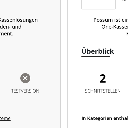
e Kassenlösungen
Possum ist ei
den- und
One-Kasse
ment.
Überblick
2
TESTVERSION
SCHNITTSTELLEN
steme
In Kategorien entha