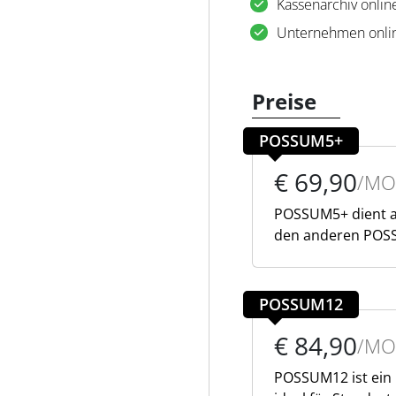
Kassenarchiv onlin
Unternehmen onli
Preise
POSSUM5+
€ 69,90
/MO
POSSUM5+ dient a
den anderen POSS
POSSUM12
€ 84,90
/MO
POSSUM12 ist ein 