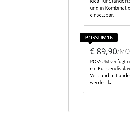
ideal für Standor
und in Kombinati
einsetzbar.
POSSUM16
€ 89,90
/MO
POSSUM verfügt ü
ein Kundendisplay
Verbund mit ande
werden kann.