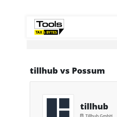
tillhub
vs
Possum
tillhub
Tillhub GmbH