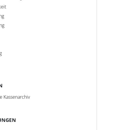
eit
ng
ng
g
N
e Kassenarchiv
UNGEN