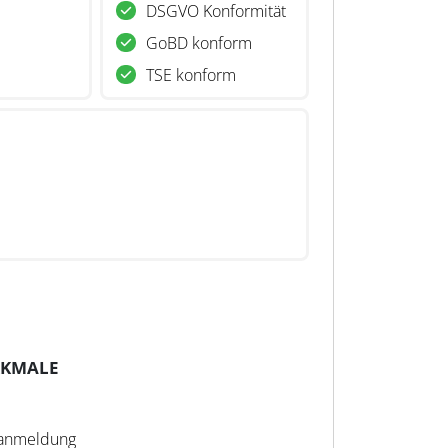
DSGVO Konformität
GoBD konform
TSE konform
RKMALE
ranmeldung