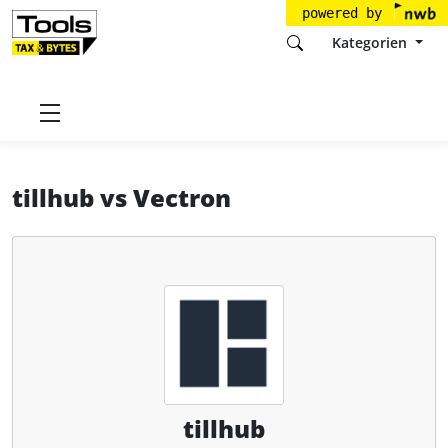
powered by
Kategorien
Startseite
Tools
Tillhub GmbH
tillhub
tillhub
vs
Vectron
tillhub