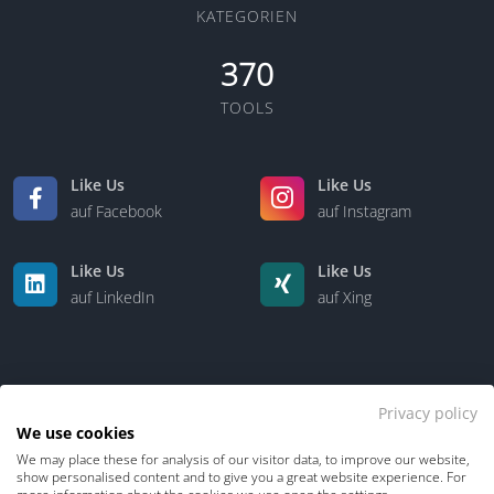
KATEGORIEN
370
TOOLS
Like Us
Like Us
auf Facebook
auf Instagram
Like Us
Like Us
auf LinkedIn
auf Xing
Privacy policy
We use cookies
We may place these for analysis of our visitor data, to improve our website,
Kontakt
Über uns
show personalised content and to give you a great website experience. For