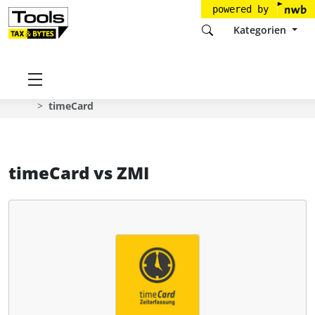
powered by
Kategorien
Startseite
Tools
REINER Kartengeräte GmbH und Co. KG
timeCard
timeCard
vs
ZMI