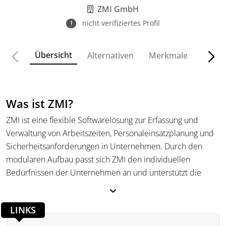
Zugangsmanagement.
ZMI GmbH
nicht verifiziertes Profil
Übersicht
Alternativen
Merkmale
Funkt
Was ist ZMI?
ZMI ist eine flexible Softwarelösung zur Erfassung und
Verwaltung von Arbeitszeiten, Personaleinsatzplanung und
Sicherheitsanforderungen in Unternehmen. Durch den
modularen Aufbau passt sich ZMI den individuellen
Bedürfnissen der Unternehmen an und unterstützt die
Digitalisierung der HR-Prozesse. ZMI bietet verschiedene
Zugriffsmöglichkeiten, zum Beispiel über stationäre
LINKS
Endgeräte, mobile Endgeräte oder webbasiert, und
gewährleistet eine sichere und DSGVO-konforme