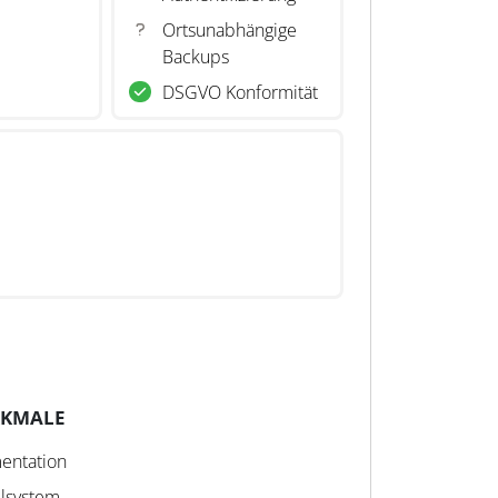
Ortsunabhängige
Backups
DSGVO Konformität
RKMALE
entation
llsystem