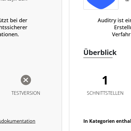
tzt bei der
Auditry ist e
htssicherer
Erstel
tionen.
Verfah
Überblick
1
TESTVERSION
SCHNITTSTELLEN
sdokumentation
In Kategorien entha