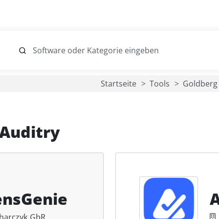
Startseite
Tools
Goldberg
Auditry
ensGenie
A
harczyk GbR