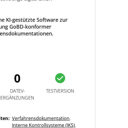
ine KI-gestützte Software zur
lung GoBD-konformer
rensdokumentationen.
0
DATEV-
TESTVERSION
ERGÄNZUNGEN
lten:
Verfahrensdokumentation
,
Interne Kontrollsysteme (IKS)
,