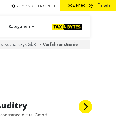
powered by
ZUM ANBIETERKONTO
Kategorien
 & Kucharczyk GbR
VerfahrensGenie
uditry
contrango digital GmbH