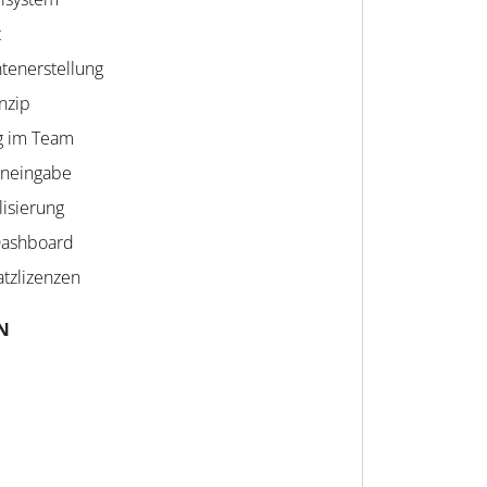
t
enerstellung
nzip
g im Team
eneingabe
lisierung
Dashboard
tzlizenzen
N