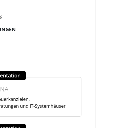
g
UNGEN
entation
NAT
teuerkanzleien,
atungen und IT-Systemhäuser