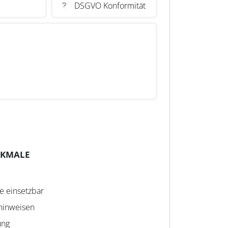
DSGVO Konformität
RKMALE
e einsetzbar
hinweisen
ung