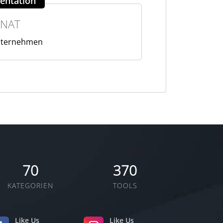
entation
NAT
Unternehmen
70
370
KATEGORIEN
TOOLS
Like Us
Like Us