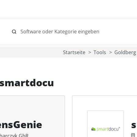
Startseite
Tools
Goldberg
smartdocu
ensGenie
harczyk GbR