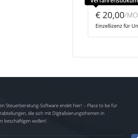
Verfahrensdokum
€ 20,00
/MO
Einzellizenz für 
en Steuerberatung-Software endet hier! – Place to be für
abteilungen, die sich mit Digitalisierungsthemen in
 beschäftigen wollen!