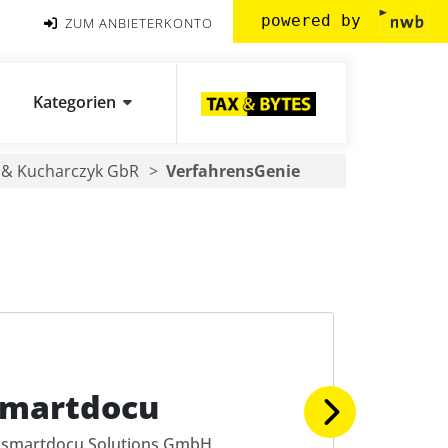
powered by
ZUM ANBIETERKONTO
Kategorien
 & Kucharczyk GbR
VerfahrensGenie
smartdocu
smartdocu Solutions GmbH