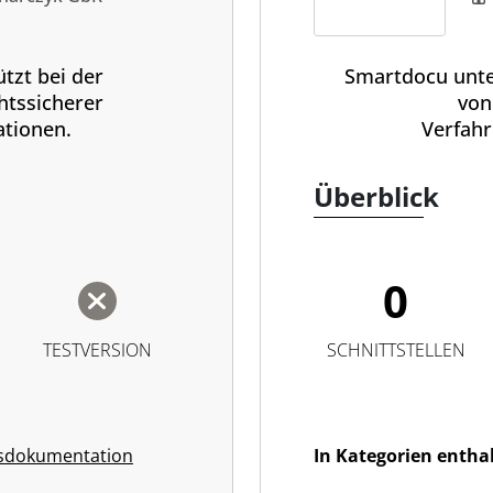
tzt bei der
Smartdocu unter
htssicherer
von
tionen.
Verfah
Überblick
0
TESTVERSION
SCHNITTSTELLEN
sdokumentation
In Kategorien entha