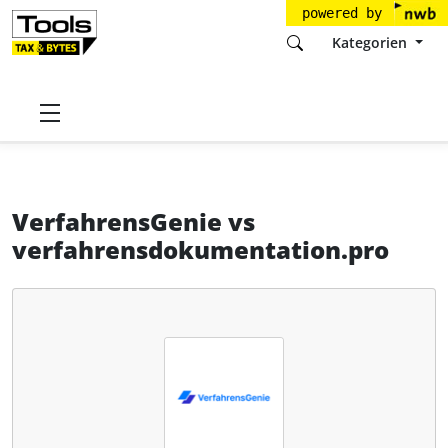
powered by
Kategorien
Startseite
Tools
Goldberg & Kucharczyk GbR
VerfahrensGenie
VerfahrensGenie
vs
verfahrensdokumentation.pro