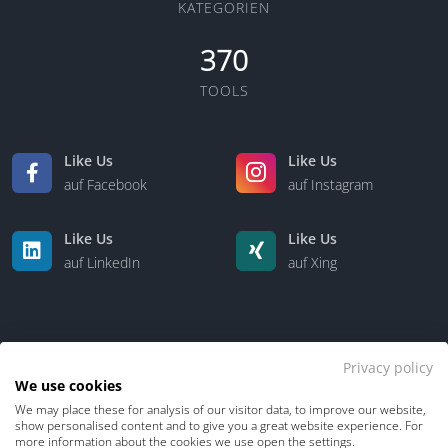
KATEGORIEN
370
TOOLS
Like Us
Like Us
auf Facebook
auf Instagram
Like Us
Like Us
auf LinkedIn
auf Xing
Privacy policy
We use cookies
We may place these for analysis of our visitor data, to improve our website,
Kontakt
Über uns
show personalised content and to give you a great website experience. For
more information about the cookies we use open the settings.