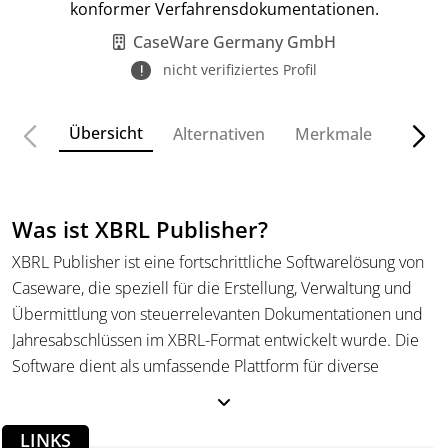
konformer Verfahrensdokumentationen.
CaseWare Germany GmbH
nicht verifiziertes Profil
Übersicht
Alternativen
Merkmale
Funkt
Was ist XBRL Publisher?
XBRL Publisher ist eine fortschrittliche Softwarelösung von
Caseware, die speziell für die Erstellung, Verwaltung und
Übermittlung von steuerrelevanten Dokumentationen und
Jahresabschlüssen im XBRL-Format entwickelt wurde. Die
Software dient als umfassende Plattform für diverse
steuerliche und betriebswirtschaftliche Anwendungen,
angepasst an die Bedürfnisse von Wirtschaftsprüfern,
LINKS
Steuerberatern sowie Unternehmen jeder Größe. XBRL