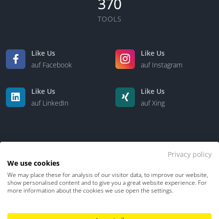
370
TOOLS
Like Us
Like Us
auf Facebook
auf Instagram
Like Us
Like Us
auf LinkedIn
auf Xing
Privacy policy
We use cookies
We may place these for analysis of our visitor data, to improve our website,
Kontakt
Über uns
show personalised content and to give you a great website experience. For
more information about the cookies we use open the settings.
Datenschutz
Impressum
TDM-Vorbehalt