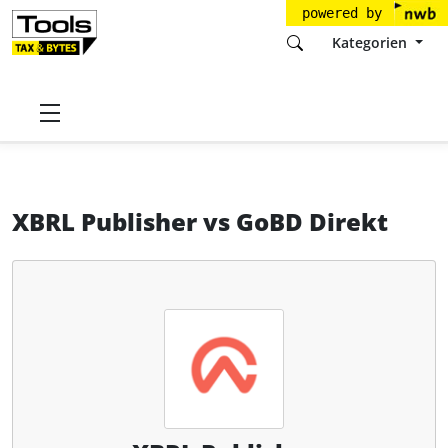
powered by
Kategorien
Startseite
Tools
CaseWare Germany GmbH
XBRL Publisher
XBRL Publisher
vs
GoBD Direkt