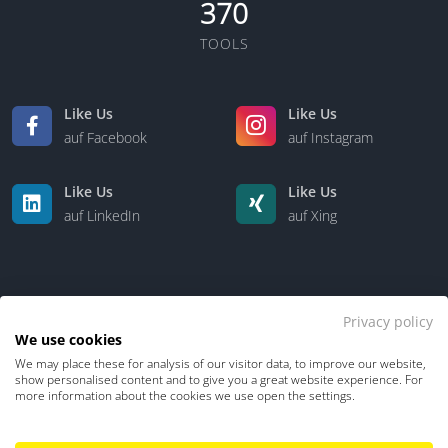
370
TOOLS
Like Us
Like Us
auf Facebook
auf Instagram
Like Us
Like Us
auf LinkedIn
auf Xing
Privacy policy
We use cookies
We may place these for analysis of our visitor data, to improve our website,
Kontakt
Über uns
show personalised content and to give you a great website experience. For
more information about the cookies we use open the settings.