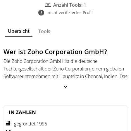
Personalwesen.
Anzahl Tools: 1
nicht verifiziertes Profil
Übersicht
Tools
Wer ist Zoho Corporation GmbH?
Die Zoho Corporation GmbH ist die deutsche
Tochtergesellschaft der Zoho Corporation, einem globalen
Softwareunternehmen mit Hauptsitz in Chennai, Indien. Das
Unternehmen bietet Softwarelösungen für Vertrieb,
Marketing, Support, Finanzen und das Personalwesen an.
Zoho entwickelt seine Produkte eigenständig, ohne
Akquisitionen, und konzentriert sich auf die Bereitstellung
IN ZAHLEN
intelligenter Technologien, die Unternehmen bei der
gegründet 1996
Optimierung ihrer Geschäftsprozesse unterstützen. Die