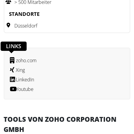
> 500 Mitarbeiter
Zoho Corporation ist seit 1996 weltweit tätig und unterhält
Niederlassungen in mehreren Ländern, darunter auch in
STANDORTE
Deutschland.
Düsseldorf
LINKS
zoho.com
Xing
LinkedIn
Youtube
TOOLS VON ZOHO CORPORATION
GMBH