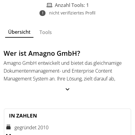
Anzahl Tools: 1
nicht verifiziertes Profil
Übersicht
Tools
Wer ist Amagno GmbH?
Amagno GmbH entwickelt und bietet das gleichnamige
Dokumentenmanagement- und Enterprise Content
Management System an. Ihre Lösung, zielt darauf ab,
traditionelle, papierbasierte Arbeitsweisen zu ersetzen. Mit
einer klaren Benutzeroberfläche und einem einfachen
Lizenzmodell erleichtert Amagno die schnelle
Implementierung und Integration in bestehende
IN ZAHLEN
Dateistrukturen. Das Unternehmen fördert die
Digitalisierung von Dokumenten und Prozessen durch
gegründet 2010
umfangreiche Import- und Exportschnittstellen sowie