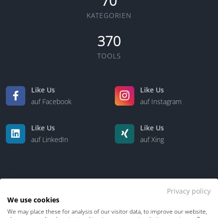
70
KATEGORIEN
370
TOOLS
Like Us
Like Us
auf Facebook
auf Instagram
Like Us
Like Us
auf LinkedIn
auf Xing
Privacy policy
We use cookies
We may place these for analysis of our visitor data, to improve our website,
Kontakt
Über uns