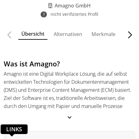
Amagno GmbH
nicht verifiziertes Profil
Übersicht
Alternativen
Merkmale
Funkt
Was ist Amagno?
Amagno ist eine Digital Workplace Lösung, die auf selbst
entwickelten Technologien für Dokumentenmanagement
(DMS) und Enterprise Content Management (ECM) basiert.
Ziel der Software ist es, traditionelle Arbeitsweisen, die
durch den Umgang mit Papier und manuelle Prozesse
geprägt sind, zu modernisieren. Amagno ermöglicht es
Unternehmen, rechtliche Sicherheit zu erreichen und sich
LINKS
gegen Krisen sowie Fachkräftemangel zu sichern. Mit einer
klaren Benutzeroberfläche und einem einfachen