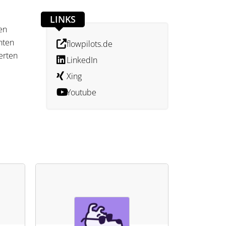
LINKS
en
nten
flowpilots.de
erten
LinkedIn
Xing
Youtube
elle