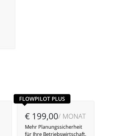
FLOWPILOT PLUS
€ 199,00
€ 299,
/ MONAT
Mehr Planungssicherheit
Szenarienpl
für Ihre Betriebswirtschaft.
nächste neu