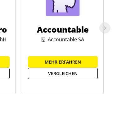
ro
Accountable
mbH
Accountable SA
MEHR ERFAHREN
ME
VERGLEICHEN
V