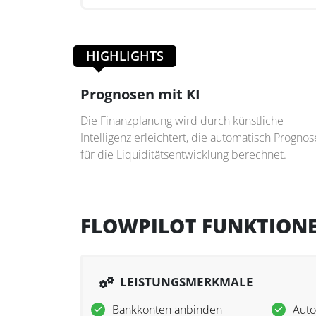
HIGHLIGHTS
Prognosen mit KI
Die Finanzplanung wird durch künstliche
Intelligenz erleichtert, die automatisch Progno
für die Liquiditätsentwicklung berechnet.
FLOWPILOT FUNKTION
LEISTUNGSMERKMALE
Bankkonten anbinden
Auto