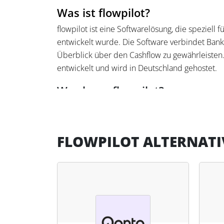
Was ist flowpilot?
flowpilot ist eine Softwarelösung, die speziell
entwickelt wurde. Die Software verbindet Ban
Überblick über den Cashflow zu gewährleiste
entwickelt und wird in Deutschland gehostet.
Was kann flowpilot?
flowpilot analysiert und plant den Cashflow von
Liquiditätsszenarien und liefert auf dieser Bas
vereinfachten Finanzplanung, die auch auf Grun
FLOWPILOT ALTERNATI
Liquiditätsrisiken frühzeitig aufdeckt.