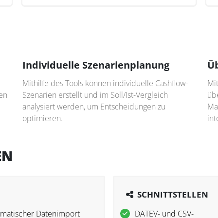
Individuelle Szenarienplanung
Ü
Mithilfe des Tools können individuelle Cashflow-
Mi
sen
Szenarien erstellt und im Soll/Ist-Vergleich
üb
analysiert werden, um Entscheidungen zu
Ma
optimieren.
int
EN
SCHNITTSTELLEN
matischer Datenimport
DATEV- und CSV-