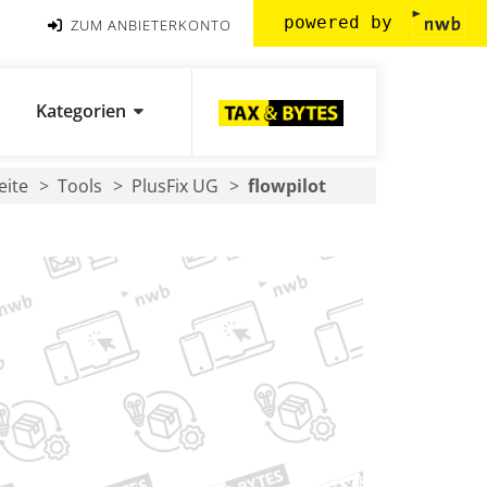
powered by
ZUM ANBIETERKONTO
Kategorien
eite
Tools
PlusFix UG
flowpilot