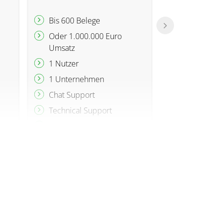
Unternehme
Bis 600 Belege
Bis 2.500 
Oder 1.000.000 Euro
Umsatz
Oder 5.00
Umsatz
1 Nutzer
1 Nutzer
1 Unternehmen
1 Untern
Chat Support
Chat Supp
Technical Support
Technical
16 Stunden Controlling
Beratung im
24 Stunden
Geschäftsjahr
Beratung 
Geschäftsj