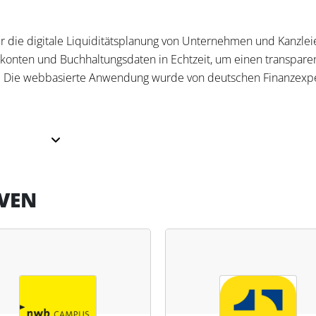
 für die digitale Liquiditätsplanung von Unternehmen und Kanzlei
kkonten und Buchhaltungsdaten in Echtzeit, um einen transpare
n. Die webbasierte Anwendung wurde von deutschen Finanzexp
 Unternehmen. Er konsolidiert alle Finanzdaten, erstellt individu
is tagesaktuelle Prognosen. Steuerfachleute profitieren von einer
dlage künstlicher Intelligenz Zukunftsszenarien simuliert und
VEN