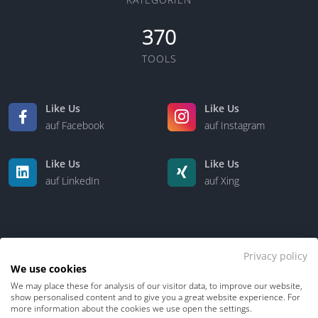
370
TOOLS
Like Us
Like Us
auf Facebook
auf Instagram
Like Us
Like Us
auf LinkedIn
auf Xing
Privacy policy
We use cookies
We may place these for analysis of our visitor data, to improve our website,
Kontakt
Über uns
show personalised content and to give you a great website experience. For
more information about the cookies we use open the settings.