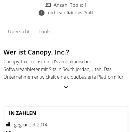
Anzahl Tools: 1
nicht verifiziertes Profil
Übersicht
Tools
Wer ist Canopy, Inc.?
Canopy Tax, Inc. ist ein US-amerikanischer
Softwareanbieter mit Sitz in South Jordan, Utah. Das
Unternehmen entwickelt eine cloudbasierte Plattform für
Steuer- und Buchhaltungskanzleien, die zentrale
Kanzleiprozesse digital abbildet. Dazu gehören die
Mandantenverwaltung, das Dokumentenmanagement, die
Workflow-Steuerung, die Zeiterfassung, die Abrechnung, die
IN ZAHLEN
Kommunikation sowie Prozesse rund um Engagements und
Proposals.
gegründet 2014
Die Lösung richtet sich an Kanzleien, die operative Abläufe