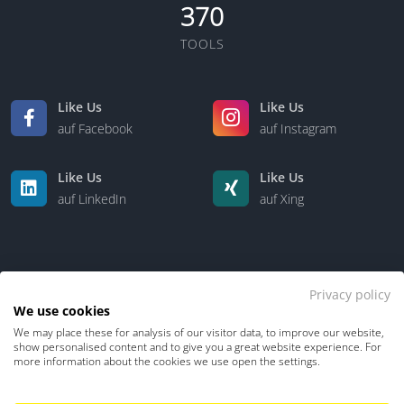
370
TOOLS
Like Us
Like Us
auf Facebook
auf Instagram
Like Us
Like Us
auf LinkedIn
auf Xing
Privacy policy
We use cookies
We may place these for analysis of our visitor data, to improve our website,
Kontakt
Über uns
show personalised content and to give you a great website experience. For
more information about the cookies we use open the settings.