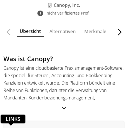
Canopy, Inc.
nicht verifiziertes Profil
Übersicht
Alternativen
Merkmale
Funkt
Was ist Canopy?
Canopy ist eine cloudbasierte Praxismanagement-Software,
die speziell für Steuer-, Accounting- und Bookkeeping-
Kanzleien entwickelt wurde. Die Plattform bündelt eine
Reihe von Funktionen, darunter die Verwaltung von
Mandanten, Kundenbeziehungsmanagement,
Dokumentenmanagement, Workflows, Aufgaben,
Kommunikation, Zeiterfassung, Abrechnung, Zahlungen und
LINKS
Reporting. Der Einsatzbereich liegt in Kanzleien, die
Mandantendaten, interne Abläufe und