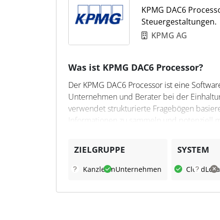
KPMG DAC6 Processor 
Steuergestaltungen.
KPMG AG
Was ist KPMG DAC6 Processor?
Der KPMG DAC6 Processor ist eine Software-
Unternehmen und Berater bei der Einhaltun
verwendet strukturierte Fragebögen basier
Informationen zu sammeln und potenziell me
automatisiert den Prozess der Anwendung lä
Meldepflicht vorliegt.
ZIELGRUPPE
SYSTEM
Was kann KPMG DAC6 Proce
Kanzleien
Unternehmen
Cloud
Loka
Der KPMG DAC6 Processor optimiert das W
unterstützt die Entscheidung über die Meld