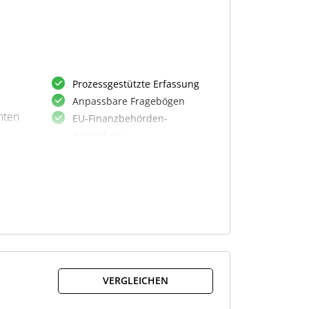
Prozessgestützte Erfassung
Anpassbare Fragebögen
nten
EU-Finanzbehörden-
Anbindung
XML-Export
Registriernummer-
Dokumentation
Berechtigungskonzept
Massendaten Im-/Export
gen
Audit-Trail Funktion
Digital Tax Portal Integration
VERGLEICHEN