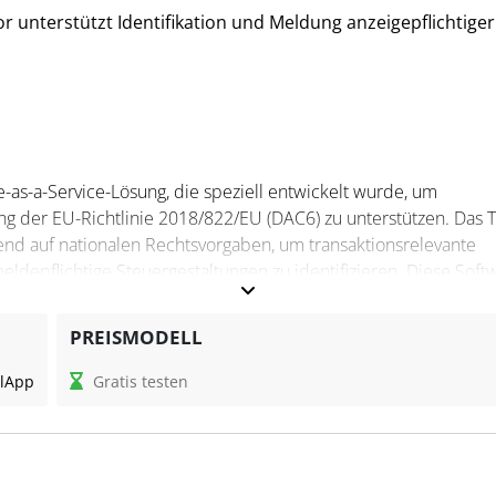
unterstützt Identifikation und Meldung anzeigepflichtiger
as-a-Service-Lösung, die speziell entwickelt wurde, um
g der EU-Richtlinie 2018/822/EU (DAC6) zu unterstützen. Das T
end auf nationalen Rechtsvorgaben, um transaktionsrelevante
ldepflichtige Steuergestaltungen zu identifizieren. Diese Soft
nderspezifischer Regelwerke und gibt eine Indikation, ob eine
PREISMODELL
ssor?
l
App
Gratis testen
orkflow-Management durch die Konsolidierung von Daten und
epflicht von Steuergestaltungen. Zu den Funktionen gehören di