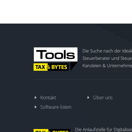
automatische Anwendung relevanter Regelwe
Benachrichtigung verantwortlicher Personen
Effizienz und einer sicheren Cloud-basier
zu stärken.
Die Suche nach der ideal
Steuerberater und Steuer
Kanzleien & Unternehmen
Kontakt
Über uns
Software listen
Die Anlaufstelle für Digitalis