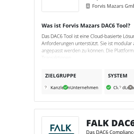
Forvis Mazars Gm
Was ist Forvis Mazars DAC6 Tool?
Das DAC6 Tool ist eine Cloud-basierte Lös
Anforderungen unterstützt. Sie ist modular
angepasst werden zu können. Die Plattfor
Transaktionen.
Was kann das Forvis Mazars
ZIELGRUPPE
SYSTEM
Die Plattform bietet Funktionen zur Erfass
Kanzleien
Unternehmen
Cloud
Loka
Fragebögen. Sie unterstützt die technische
Vorgänge dokumentiert werden. Für Steuer
effizient in bestehende Prozesse zu integrie
FALK DAC6
Das DAC6 Compliance