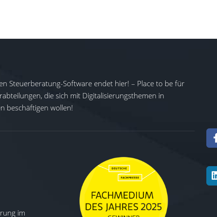
rke, eine Kontrollfunktion für Meldefristen und die automati
 per E-Mail. Steuerfachleute profitieren von einer verbesserte
ten Anwendung, die hilft, das Tax-Compliance-Management-Syst
en Steuerberatung-Software endet hier! – Place to be für
abteilungen, die sich mit Digitalisierungsthemen in
 beschäftigen wollen!
ierung im