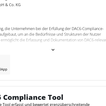
bH & Co. KG
ung, die Unternehmen bei der Erfüllung der DAC6-Compliance-
 aufgebaut, um an die Bedürfnisse und Strukturen der Nutzer
m ermöglicht die Erfassung und Dokumentation von DAC6-releva
 DAC6 Tool?
ung und Bewertung von Transaktionen mithilfe anpassbarer
l
App
 Anbindung an EU-Finanzbehörden und stellt sicher, dass alle
fachleute bietet DAC6 Tool eine Möglichkeit, DAC6-Anforderun
ren.
 Compliance Tool
 Tool erfasst und bewertet grenzüberschreitende