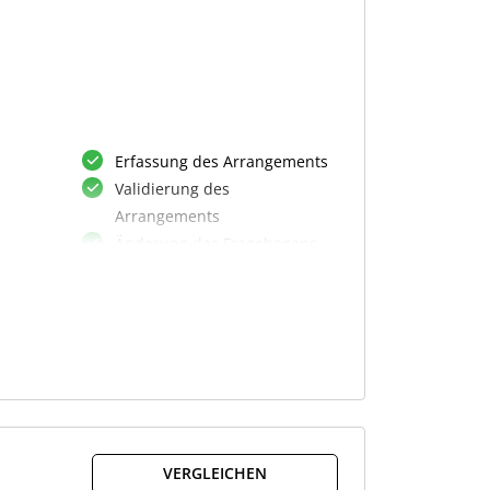
Erfassung des Arrangements
Validierung des
e
Arrangements
Änderung des Fragebogens
Vorläufige Bewertung
Main Benefit Test
Hallmark Prüfung
Endgültige Bewertung
Entscheidung über
Meldepflicht
ten
Erstellung eines
Aktenvermerks
VERGLEICHEN
Dokumentation der Meldung