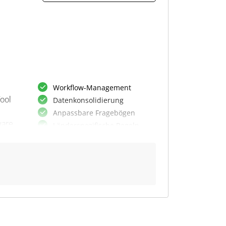
Workflow-Management
ool
Datenkonsolidierung
Anpassbare Fragebögen
ware
Länderspezifische Regeln
Meldepflicht-Identifikation
Autom. Meldefrist-Kontrolle
Tax-Compliance-Optimierung
e