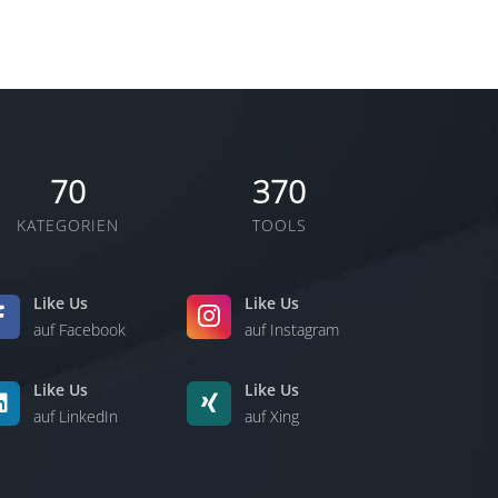
sche
n
em
70
370
KATEGORIEN
TOOLS
Like Us
Like Us
auf Facebook
auf Instagram
Like Us
Like Us
auf LinkedIn
auf Xing