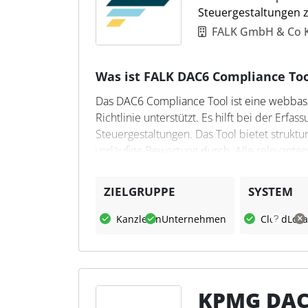
Steuergestaltungen 
FALK GmbH & Co 
Was ist FALK DAC6 Compliance Too
Das DAC6 Compliance Tool ist eine webbasi
Richtlinie unterstützt. Es hilft bei der Er
Steuergestaltungen. Das Tool bietet struktu
vorläufige Bewertung durch. Alle relevante
effiziente Bearbeitung zu gewährleisten.
ZIELGRUPPE
SYSTEM
Was kann DAC6 Compliance 
Kanzleien
Unternehmen
Cloud
Loka
Das Tool ermöglicht die Erfassung, Bewert
Steuergestaltungen. Es unterstützt den ge
Meldung an das Bundeszentralamt für Steue
über ein Dashboard überwachen. Steuerfach
Prozessen zur Einhaltung der Meldepflichte
KPMG DAC