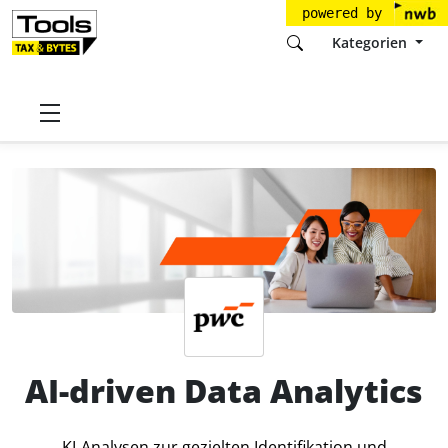
powered by
Kategorien
Startseite
Tools
PricewaterhouseCoopers GmbH
AI-driven Data Analytics
Preise
AI-driven Data Analytics
KI‑Analysen zur gezielten Identifikation und