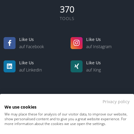
370
TOOLS
Like Us
Like Us
auf Facebook
auf Instagram
Like Us
Like Us
auf LinkedIn
auf Xing
Privacy policy
We use cookies
We may place these for analysis of our visitor data, to improve our website,
Kontakt
Über uns
show personalised content and to give you a great website experience. For
more information about the cookies we use open the settings.