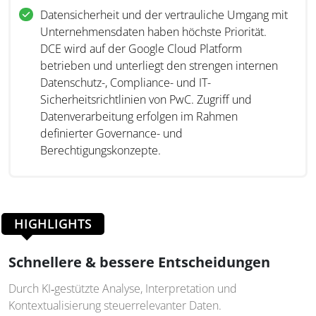
geeignet?
Datensicherheit und der vertrauliche Umgang mit
Unternehmensdaten haben höchste Priorität.
Die AI-driven Data Analytics (AIDA) richtet sich an
DCE wird auf der Google Cloud Platform
Unternehmen, die steuerrelevante Daten für schnelle,
betrieben und unterliegt den strengen internen
fundierte strategische Entscheidungen nutzen wollen –
Datenschutz-, Compliance- und IT-
insbesondere in komplexen, internationalen
Sicherheitsrichtlinien von PwC. Zugriff und
Steuerumfeldern. Die Lösung unterstützt Organisationen
Datenverarbeitung erfolgen im Rahmen
dabei, frühzeitig Transparenz über steuerliche Risiken und
definierter Governance- und
Handlungsoptionen zu gewinnen, datenbasierte
Berechtigungskonzepte.
Entscheidungen zu beschleunigen und
Tax‑Transformationen flexibel und systemunabhängig
voranzutreiben.
HIGHLIGHTS
Schnellere & bessere Entscheidungen
Durch KI‑gestützte Analyse, Interpretation und
Kontextualisierung steuerrelevanter Daten.