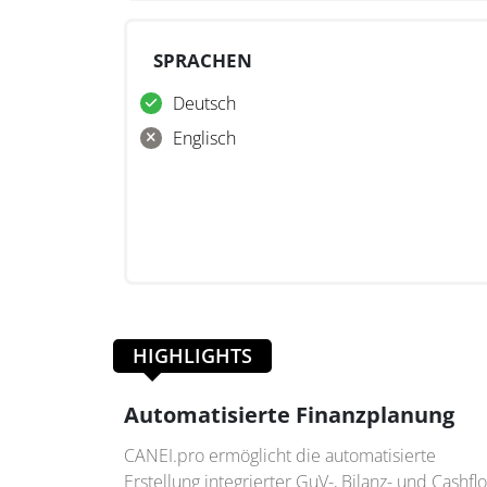
SPRACHEN
Deutsch
Englisch
HIGHLIGHTS
Automatisierte Finanzplanung
CANEI.pro ermöglicht die automatisierte
Erstellung integrierter GuV-, Bilanz- und Cashfl