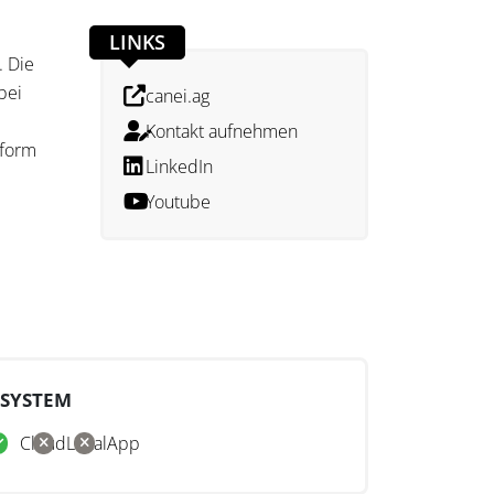
LINKS
. Die
bei
canei.ag
Kontakt aufnehmen
tform
LinkedIn
Youtube
s von
he,
tützen
SYSTEM
Cloud
Lokal
App