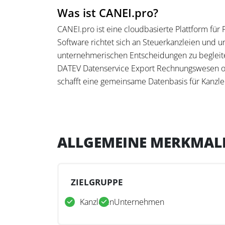
Was ist CANEI.pro?
CANEI.pro ist eine cloudbasierte Plattform für 
Software richtet sich an Steuerkanzleien und un
unternehmerischen Entscheidungen zu begleit
DATEV Datenservice Export Rechnungswesen od
schafft eine gemeinsame Datenbasis für Kanzle
Beratungsprozesse.
Was kann CANEI.pro?
CANEI.pro ermöglicht die automatisierte Erstel
ALLGEMEINE MERKMAL
Finanzdaten aus DATEV oder per Excel-Import. Di
Szenarioanalysen sowie die Erstellung von Ma
betriebswirtschaftlichen Kennzahlen und ein KI
ZIELGRUPPE
Steuerkanzleien bei Analyse-, Planungs-, Contr
Kanzleien
Unternehmen