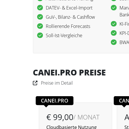
DATEV- & Excel-Import
Man
Bank
GuV-, Bilanz- & Cashflow
KI-F
Rollierende Forecasts
KPI-
Soll-Ist-Vergleiche
BWA
CANEI.PRO PREISE
Preise im Detail
CANEI.PRO
CAN
€ 99,00
/ MONAT
Cloudbasierte Nutzung
St