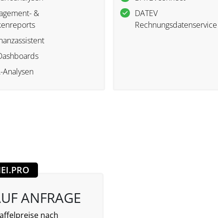
agement- &
DATEV
enreports
Rechnungsdatenservice
inanzassistent
Dashboards
-Analysen
EI.PRO
AUF ANFRAGE
affelpreise nach