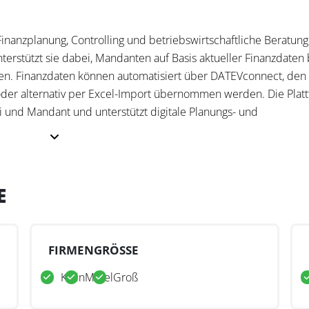
Finanzplanung, Controlling und betriebswirtschaftliche Beratung
terstützt sie dabei, Mandanten auf Basis aktueller Finanzdaten 
en. Finanzdaten können automatisiert über DATEVconnect, den
er alternativ per Excel-Import übernommen werden. Die Plat
i und Mandant und unterstützt digitale Planungs- und
lung integrierter GuV-, Bilanz- und Cashflow-Planungen auf Basi
E
e Plattform unterstützt rollierende Forecasts, Soll-Ist-Vergleic
nagement- und Bankenreports. KPI-Dashboards mit über 65
-gestützter Finanzassistent mit Chat- und Sprachfunktion unters
FIRMENGRÖSSE
olling- und Beratungsprozessen.
Klein
Mittel
Groß