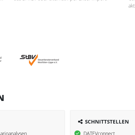
akt
N
SCHNITTSTELLEN
arioanalysen
DATEVconnect