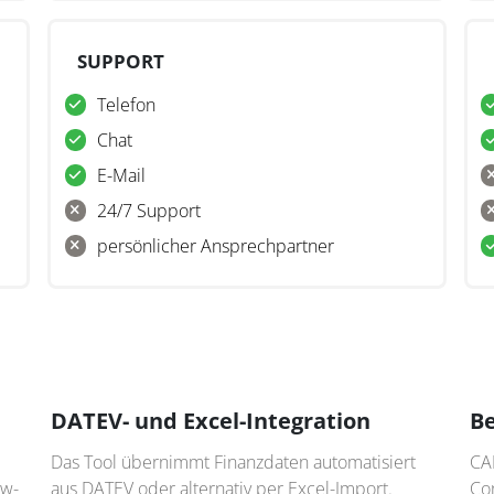
SUPPORT
Telefon
Chat
E-Mail
24/7 Support
persönlicher Ansprechpartner
DATEV- und Excel-Integration
Be
Das Tool übernimmt Finanzdaten automatisiert
CAN
ow-
aus DATEV oder alternativ per Excel-Import.
Con