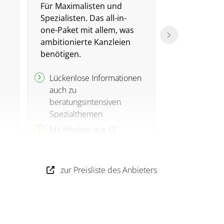
Für Maximalisten und
Information
Spezialisten. Das all-in-
und die erfo
one-Paket mit allem, was
steuerliche 
ambitionierte Kanzleien
Weiterbildu
benötigen.
Unbegrenz
Lückenlose Informationen
Die Fachinh
auch zu
Kanzlei- u
beratungsintensiven
Themenpa
Spezialthemen
Aus- und W
Mit Inhalten aus 11
für die ge
Zeitschriften und
Organisati
Themenpaketen
Zeitschrif
sowie 130 
Bestens abgesichert
zur Preisliste des Anbieters
Seminare u
durch 15 Online-
Kommentare, die laufend
Digitale Bi
aktualisiert werden
Kommentar
160 aktuel
Plus Online-Seminar-