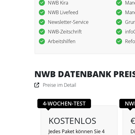
NWB Kira
Mand
NWB Livefeed
Mand
Newsletter-Service
Grun
NWB-Zeitschrift
info
Arbeitshilfen
Ref
NWB DATENBANK PREI
Preise im Detail
4-WOCHEN-TEST
NW
KOSTENLOS
€
Jedes Paket können Sie 4
Di