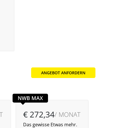
ANGEBOT ANFORDERN
NWB MAX
€ 272,34
€ 700,
T
/ MONAT
Das gewisse Etwas mehr.
Das Nonplus