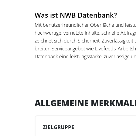
Was ist NWB Datenbank?
Mit benutzerfreundlicher Oberfläche und leist
hochwertige, vernetzte Inhalte, schnelle Abfra
zeichnet sich durch Sicherheit, Zuverlässigke
breiten Serviceangebot wie Livefeeds, Arbeit
Datenbank eine leistungsstarke, zuverlässige 
steuerrechtlichen Alltag hohen Wert auf Qualitä
Zusätzlich zur inhaltlichen Qualität bietet di
Steuerberater, Prüfungsgesellschaften und Un
Themenpakete, die spezifisch abgestimmt „gute
ALLGEMEINE MERKMAL
Rechtsprechung, Kommentare von hochkarätigen 
vernetzten Tools, wie auch dem Livefeed für akt
Smarte Tools wie die steuerliche Entscheidun
Angebot der NWB Datenbank aus.
ZIELGRUPPE