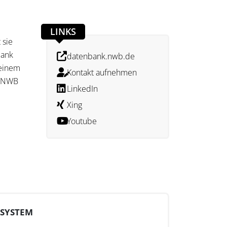
LINKS
 sie
bank
datenbank.nwb.de
 einem
Kontakt aufnehmen
e NWB
LinkedIn
Xing
Youtube
und
lle
ich.
rte
SYSTEM