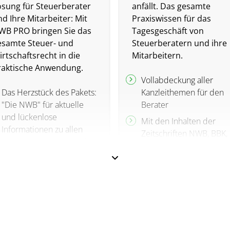
ösung für Steuerberater
anfällt. Das gesamte
d Ihre Mitarbeiter: Mit
Praxiswissen für das
WB PRO bringen Sie das
Tagesgeschäft von
esamte Steuer- und
Steuerberatern und ihre
rtschaftsrecht in die
Mitarbeitern.
raktische Anwendung.
Vollabdeckung aller
Das Herzstück des Pakets:
Kanzleithemen für den
"Die NWB" für aktuelle
Berater
und lückenlose
Mit den Inhalten der
Informationen zu allen
Zeitschriften NWB, BBK,
Fragen des Steuer- und
StuB, und Lohn und
Wirtschaftsrechts
Gehalt direkt digital
Für Sicherheit in den
Umfassende
Kernthemen des
Informationen und
Steuerrechts mit vielen
Arbeitshilfen für die
zusätzlichen digitalen
Themen Steuerrecht,
Inhalten vernetzt
Rechnungswesen,