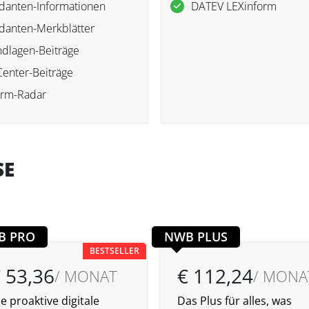
anten-Informationen
DATEV LEXinform
anten-Merkblätter
dlagen-Beiträge
Center-Beiträge
orm-Radar
SE
B PRO
NWB PLUS
BESTSELLER
 53,36
€ 112,24
/ MONAT
/ MONA
e proaktive digitale
Das Plus für alles, was