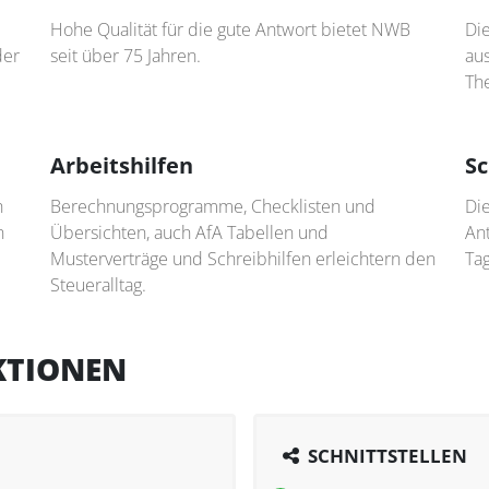
Hohe Qualität für die gute Antwort bietet NWB
Di
der
seit über 75 Jahren.
au
Th
Arbeitshilfen
Sc
h
Berechnungsprogramme, Checklisten und
Die
n
Übersichten, auch AfA Tabellen und
An
Musterverträge und Schreibhilfen erleichtern den
Tag
Steueralltag.
KTIONEN
SCHNITTSTELLEN