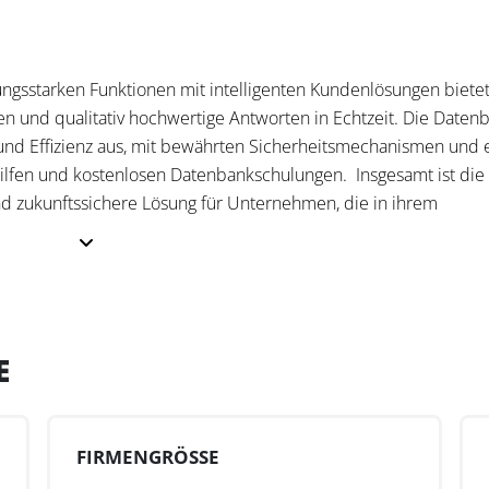
ungsstarken Funktionen mit intelligenten Kundenlösungen bietet
gen und qualitativ hochwertige Antworten in Echtzeit. Die Daten
it und Effizienz aus, mit bewährten Sicherheitsmechanismen und
shilfen und kostenlosen Datenbankschulungen. Insgesamt ist di
und zukunftssichere Lösung für Unternehmen, die in ihrem
t und Zuverlässigkeit legen.
e NWB Datenbank mit optimal auf die Bedürfnisse der Zielgruppen
ternehmen mit eigener Steuerfachabteilung passende Kanzlei- 
 Antworten“ auf steuerrechtliche Fragestellungen geben. Aktue
E
Autoren, so wie die Vielzahl von Arbeitshilfen und weiteren
uelle Fachinformationen erleichtern die Kanzleialltag nachweisl
gshilfe TaxNavi oder auch KI-Anwendungen zeichnen das erweite
FIRMENGRÖSSE