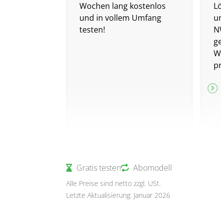
Wochen lang kostenlos
L
und in vollem Umfang
un
testen!
N
g
Wi
p
Gratis testen
Abomodell
Alle Preise sind netto zzgl. USt.
Letzte Aktualisierung: Januar 2026