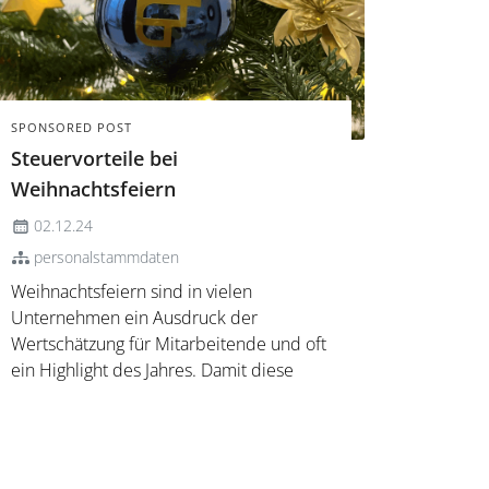
SPONSORED POST
Steuervorteile bei
Weihnachtsfeiern
02.12.24
personalstammdaten
Weihnachtsfeiern sind in vielen
Unternehmen ein Ausdruck der
Wertschätzung für Mitarbeitende und oft
ein Highlight des Jahres. Damit diese
Feiern steuerlich vorteilhaft bleiben und
alle Freibeträge optimal genutzt werden,
gilt es, einige Punkte zu beachten. Wann
sind Weihnachtsfeiern steuer- und ...