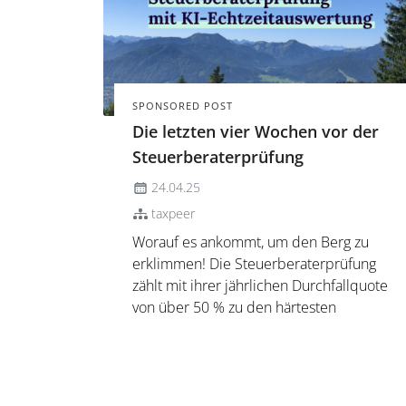
SPONSORED POST
Die letzten vier Wochen vor der
Steuerberaterprüfung
24.04.25
taxpeer
Worauf es ankommt, um den Berg zu
erklimmen! Die Steuerberaterprüfung
zählt mit ihrer jährlichen Durchfallquote
von über 50 % zu den härtesten
Prüfungen in Deutschland. Gerade die
letzten Wochen vor der Prüfung sind oft
entscheidend, um sich nicht nur fachlich,
sondern auch mental optimal vorzube...