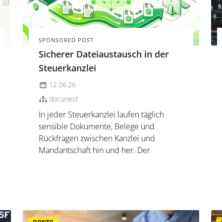
SPONSORED POST
Sicherer Dateiaustausch in der
Steuerkanzlei
12.06.26
docunest
In jeder Steuerkanzlei laufen täglich
sensible Dokumente, Belege und
Rückfragen zwischen Kanzlei und
Mandantschaft hin und her. Der
folgende Artikel beleuchtet, welche
Anforderungen ein sicherer
Dateiaustausch heute erfüllen muss,
welche Anwendungsfälle in der Praxis
besonders relevant sind und w...
QONTO