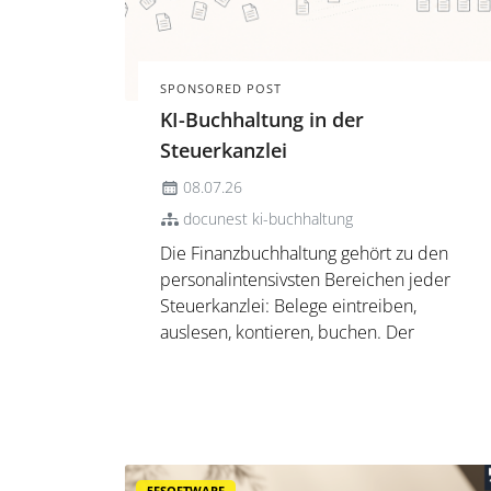
SPONSORED POST
KI-Buchhaltung in der
Steuerkanzlei
08.07.26
docunest ki-buchhaltung
Die Finanzbuchhaltung gehört zu den
personalintensivsten Bereichen jeder
Steuerkanzlei: Belege eintreiben,
auslesen, kontieren, buchen. Der
folgende Artikel beleuchtet, wie KI-
gestützte Belegverarbeitung diesen
Prozess verändert, welche fachlichen
Details eine ausgereifte Lösung
beherrschen muss ...
5FSOFTWARE