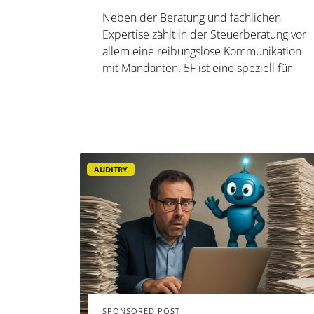
Neben der Beratung und fachlichen
Expertise zählt in der Steuerberatung vor
allem eine reibungslose Kommunikation
mit Mandanten. 5F ist eine speziell für
Steuerberaterinnen und Steuerberater
entwickelte Austauschplattform, die
genau hier zum Tragen kommt: Mit 5F
tauschen Sie Dateien und&nbsp; Dok...
AUDITRY
SPONSORED POST