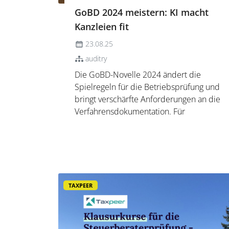
GoBD 2024 meistern: KI macht
Kanzleien fit
23.08.25
auditry
Die GoBD-Novelle 2024 ändert die
Spielregeln für die Betriebsprüfung und
bringt verschärfte Anforderungen an die
Verfahrensdokumentation. Für
Steuerkanzleien eröffnet sich damit ein
neues Beratungsfeld: Wer moderne, KI-
gestützte Software einsetzt, kann
Mandanten nicht nur effizient
unterstützen, ...
TAXPEER