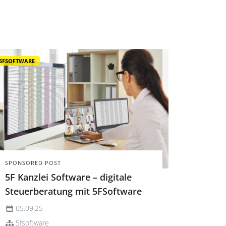
und Excel-Workarounds den Takt
vorgaben, sorgen heute integrierte
Workflows, OCR-Erkennung und API-
Schnittstellen für Tempo, Qualität und
Skalierb...
5FSOFTWARE
SPONSORED POST
5F Kanzlei Software – digitale
Steuerberatung mit 5FSoftware
05.09.25
5fsoftware