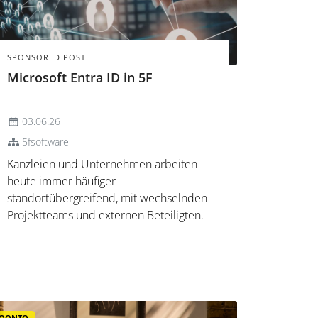
SPONSORED POST
Microsoft Entra ID in 5F
03.06.26
5fsoftware
Kanzleien und Unternehmen arbeiten
heute immer häufiger
standortübergreifend, mit wechselnden
Projektteams und externen Beteiligten.
Dadurch wird es wichtiger, Zugänge,
Rollen und Berechtigungen klar zu
organisieren. Sensible Dokumente und
vertrauliche Vorgänge dürfen nur für die
Personen sichtba...
QONTO