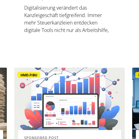
Digitalisierung verändert das
Kanzleigeschäft tiefgreifend. Immer
mehr Steuerkanzleien entdecken
digitale Tools nicht nur als Arbeitshilfe,
sondern als strategischen Hebel für
Mandantenbindung und stabile
Ertragsmodelle. Ein Beispiel: die KI-
unterstützte Verfahrensdokumentation
nach GoBD. Vom Pro...
HMD.FIBU
SPONSORED POST