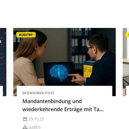
Nachfragen per E‑Mail – all das kostet
Ressourcen, die besser in Beratung und
Qualitätssicherung investiert wären.
Digitale Belegverwaltung setzt genau ...
AUDITRY
SPONSORED POST
Mandantenbindung und
wiederkehrende Erträge mit Tax
Tech
29.10.25
auditry