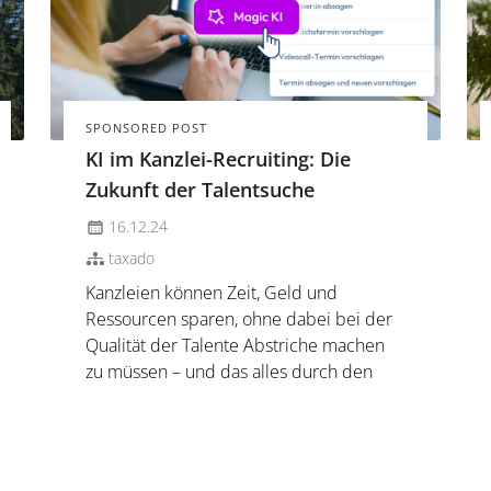
SPONSORED POST
KI im Kanzlei-Recruiting: Die
Zukunft der Talentsuche
16.12.24
taxado
Kanzleien können Zeit, Geld und
Ressourcen sparen, ohne dabei bei der
Qualität der Talente Abstriche machen
zu müssen – und das alles durch den
smarten Einsatz von Künstlicher
Intelligenz (KI)! Sie ermöglicht es auch
deiner Kanzlei, ihre Prozesse effizient zu
gestalten – von der Erstellung überze...