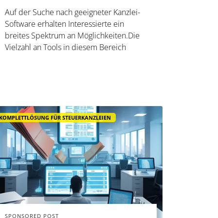
Auf der Suche nach geeigneter Kanzlei-
Software erhalten Interessierte ein
breites Spektrum an Möglichkeiten.Die
Vielzahl an Tools in diesem Bereich
deckt unterschiedliche Funktionen ab
und passt sich verschiedenen
Kanzleiprozessen an – mit dem klaren
Zweck, Kanzleien bei der Digitalisierung
zu un...
KOMPLETTLÖSUNG FÜR STEUERKANZLEIEN
SPONSORED POST