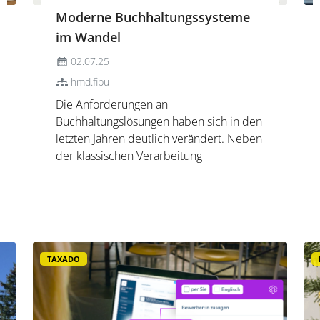
Moderne Buchhaltungssysteme
im Wandel
02.07.25
hmd.fibu
Die Anforderungen an
Buchhaltungslösungen haben sich in den
letzten Jahren deutlich verändert. Neben
der klassischen Verarbeitung
buchhalterischer Daten stehen heute
Themen wie&nbsp;automatisierte
Workflows, digitale Belegverarbeitung,
künstliche Intelligenz und
medienbruchfreie Integration zuneh...
TAXADO