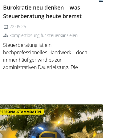
Bürokratie neu denken – was
Steuerberatung heute bremst
22.05.25
komplettlösung für steuerkanzleien
Steuerberatung ist ein
hochprofessionelles Handwerk – doch
immer häufiger wird es zur
administrativen Dauerleistung. Die
Bürokratie wächst, auf allen Ebenen.
Gleichzeitig sinkt die Zeit für individuelle
Beratung, persönliche Betreuung und
strategische Weitsicht. Die Realität in
vielen Kanzleien: ...
PERSONALSTAMMDATEN