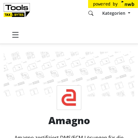
powered by
Kategorien
Startseite
Tools
Amagno GmbH
Amagno
Preise
Amagno
Amagno zertifiziert DMS/ECM-Lösungen für die