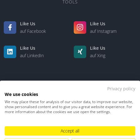
TOOLS
Like Us
Like Us
auf Facebook
auf Instagram
Like Us
Like Us
auf LinkedIn
auf Xing
Privacy policy
We use cookies
We may place these for analysis of our visitor data, to improve our website,
Kontakt
Über uns
show personalised content and to give you a great website experience. For
more information about the cookies we use open the settings.
Datenschutz
Impressum
TDM-Vorbehalt
Accept all
Hinweisgebersystem
Umgang mit KI