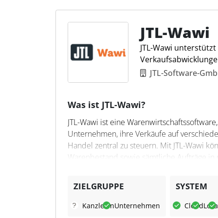
revisionssicher. Die Plattform exportiert 
eine effizientere und genauere Buchhaltun
Unternehmen zugeschnitten ist.
JTL-Wawi
JTL-Wawi unterstütz
Verkaufsabwicklunge
JTL-Software-Gm
Was ist JTL-Wawi?
JTL-Wawi ist eine Warenwirtschaftssoftware
Unternehmen, ihre Verkäufe auf verschiede
Handel zentral zu steuern. Mit JTL-Wawi kö
Warenbestand sowie sämtliche Aufträge in 
Was kann JTL-Wawi?
ZIELGRUPPE
SYSTEM
JTL-Wawi automatisiert viele alltägliche G
Kanzleien
Unternehmen
Cloud
Loka
wie etwa Click & Collect oder Gutscheinsys