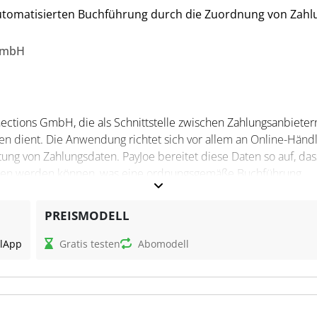
 automatisierten Buchführung durch die Zuordnung von Zahl
GmbH
ections GmbH, die als Schnittstelle zwischen Zahlungsanbieter
n dient. Die Anwendung richtet sich vor allem an Online-Händ
ung von Zahlungsdaten. PayJoe bereitet diese Daten so auf, das
lesen werden können, was eine ordnungsgemäße Buchführung
PREISMODELL
l
App
Gratis testen
Abomodell
ahlungen zu Rechnungen, indem Zahlungsdaten mit fehlenden
Dadurch können Zahlungseingänge, Rückerstattungen und
oftware verbucht werden. Die Software unterstützt verschied
ht die Integration von Daten über CSV- oder API-Schnittstell