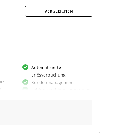
VERGLEICHEN
z
us
Automatisierte
Erlösverbuchung
ie
Kundenmanagement
im
Zahlungsanbieter-Integration
Umsatzsteuer-Dashboard
Rechnungserstellung
Refunds & Discounts
Steuercheck & OSS
Individuelle