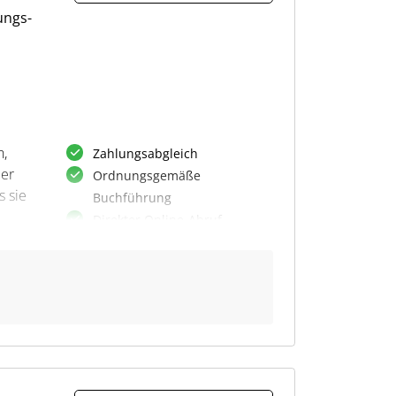
ungs-
n,
Zahlungsabgleich
ler
Ordnungsgemäße
s sie
Buchführung
Direkter Online-Abruf
Automatisierung mit Vorlagen
Individuelle Konfiguration
API-Schnittstelle
CSV-Schnittstelle
ene
en.