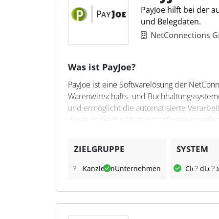
PayJoe hilft bei der
und Belegdaten.
NetConnections 
Was ist PayJoe?
PayJoe ist eine Softwarelösung der NetConn
Warenwirtschafts- und Buchhaltungssysteme
und ermöglicht die automatisierte Verarbeit
direkt in die Buchhaltungssoftware einge
unterstützt.
ZIELGRUPPE
SYSTEM
Was kann PayJoe?
Kanzleien
Unternehmen
Cloud
Loka
PayJoe automatisiert die Zuordnung von Z
Rechnungsinformationen ergänzt werden. 
Gebühren automatisch in der Buchhaltungss
Buchhaltungssysteme wie DATEV und ermöglic