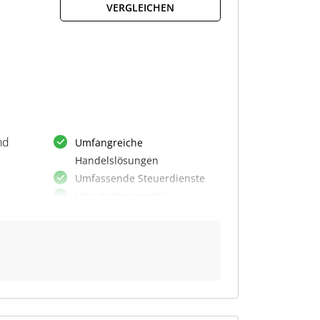
VERGLEICHEN
nd
Umfangreiche
Handelslösungen
Umfassende Steuerdienste
Umsatzsteuermatrix
und
Buchhaltungsexport
Proformarechnungen
DATEV Schnittstellenpartner
Individualisierung
Dashboards
rn
wie