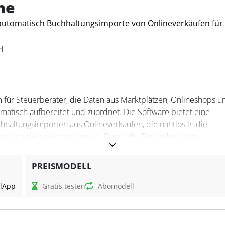
ne
 automatisch Buchhaltungsimporte von Onlineverkäufen für
H
rm für Steuerberater, die Daten aus Marktplätzen, Onlineshops u
atisch aufbereitet und zuordnet. Die Software bietet eine
haltungsimporten aus Onlineverkäufen, die nahtlos in die
en integriert werden können. Durch die Einbindung von
nd Shopsystemen ermöglicht Account One eine vollautomatische 
sätzen und Erlösen.
PREISMODELL
l
App
Gratis testen
Abomodell
rozess der Datenerfassung und -verarbeitung, um Steuerberate
zu ermöglichen. Mit dieser Software können Steuersituationen 