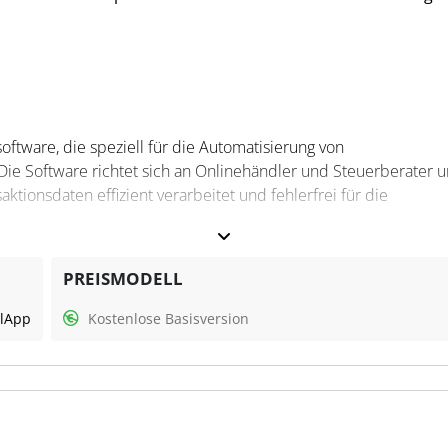
ierungen des Rechnungsprozesses
tware, die speziell für die Automatisierung von
ie Software richtet sich an Onlinehändler und Steuerberater 
elegerfassung
aktionsdaten effizient verarbeitet und fehlerfrei für die
zen und weitere Integrationen
PREISMODELL
ort inklusive
 automatisierte Buchhaltung und Umsatzsteuerbewertung im E-
l
App
Kostenlose Basisversion
ktionsdaten, erstellt Buchhaltungsexporte im DATEV-Format und