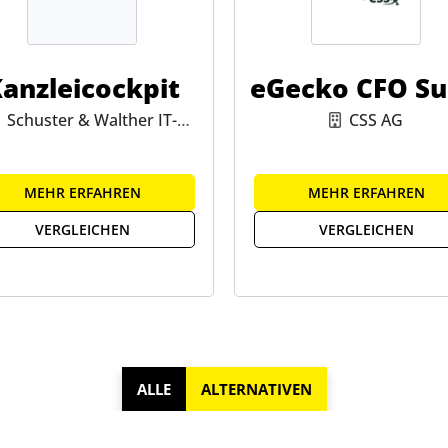
anzleicockpit
eGecko CFO Su
Schuster & Walther IT-
CSS AG
Business GmbH
MEHR ERFAHREN
MEHR ERFAHREN
VERGLEICHEN
VERGLEICHEN
ALLE
ALTERNATIVEN