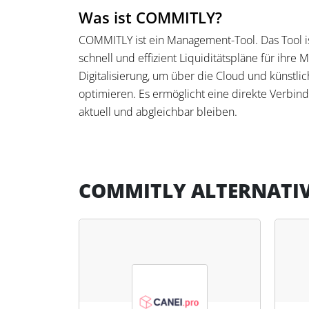
Was ist COMMITLY?
COMMITLY ist ein Management-Tool. Das Tool is
schnell und effizient Liquiditätspläne für ihre
Digitalisierung, um über die Cloud und künstli
optimieren. Es ermöglicht eine direkte Verbi
aktuell und abgleichbar bleiben.
Was kann COMMITLY?
Das Hauptmerkmal von COMMITLY ist die Fähigke
COMMITLY ALTERNATI
können in Echtzeit während Online-Beratungst
Zusammenarbeit erleichtert und sichert. Der a
ermöglicht die Erstellung verschiedener Szena
Zusätzlich erleichtert COMMITLY die Erstellung
Einführung von Standards zur gruppenweiten Li
Zeitersparnis und eine Reduktion der Abhängigk
Beratungsqualität und -effizienz verbessert.