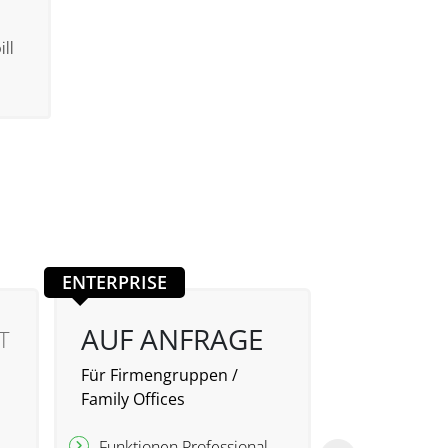
ill
ENTERPRISE
AUF ANFRAGE
T
AUF A
Für Firmengruppen /
Family Offices
Eingangsre
einfach verw
Funktionen Professional