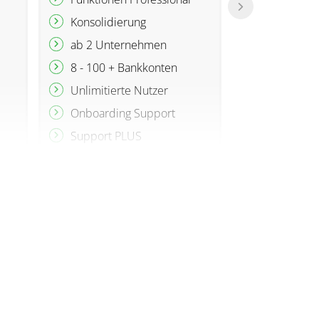
Alle Rech
Konsolidierung
einem Ort
ab 2 Unternehmen
Rechnung
8 - 100 + Bankkonten
und bezah
Unlimitierte Nutzer
Vollständig
Onboarding Support
Cashflowp
-überwachu
Support PLUS
Revisionss
Dokumenta
SEPA XML-
Zahlungen
Belegbild 
Buchhaltung
Trail)