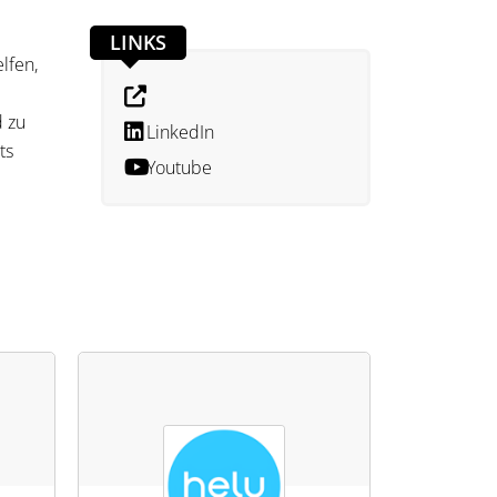
LINKS
lfen,
d zu
LinkedIn
ts
Youtube
se
tzen.
 die
bliche