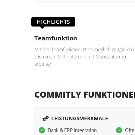
HIGHLIGHTS
Teamfunktion
Mit der Teamfunktion ist es möglich zeitgleich 
z.B. einem Onlinetermin mit Mandanten zu
arbeiten.
COMMITLY FUNKTIONE
LEISTUNGSMERKMALE
Bank & ERP Integration
Offe