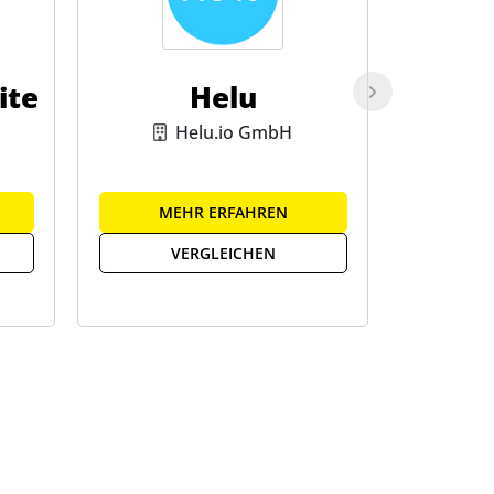
ite
Helu
Fi
Helu.io GmbH
Finanz 
MEHR ERFAHREN
ME
VERGLEICHEN
V