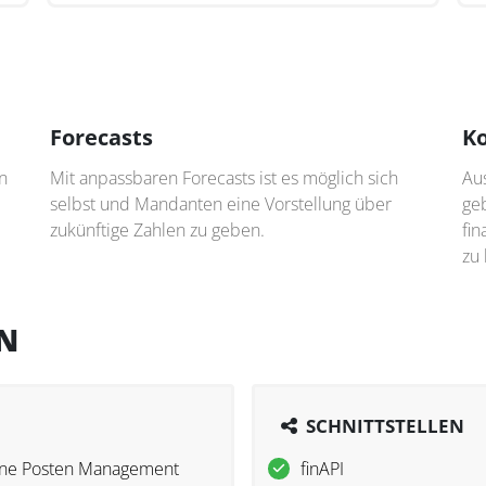
Forecasts
Ko
in
Mit anpassbaren Forecasts ist es möglich sich
Au
selbst und Mandanten eine Vorstellung über
ge
zukünftige Zahlen zu geben.
fi
zu
N
SCHNITTSTELLEN
ne Posten Management
finAPI