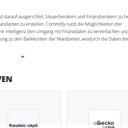
t darauf ausgerichtet, Steuerberatern und Finanzberatern zu he
 Mandanten zu erstellen. Commitly nutzt die Möglichkeiten der
che Intelligenz den Umgang mit Finanzdaten zu vereinfachen un
ndung zu den Bankkonten der Mandanten, wodurch die Daten ste
it, schnelle und genaue Liquiditätsforecasts zu erstellen. Die
VEN
erminen durchgeführt werden, wobei eine Teamfunktion die
npassbare Forecast bietet stets aktuelle Einschätzungen und
rien, die den Mandanten bei wichtigen Entscheidungen unterstü
 von Berichten für Förderanträge oder Darlehen und unterstützt
quiditätsplanung. Für Steuerfachleute bedeutet dies eine erhe
eit von komplizierten Excel-Vorlagen, was letztlich die