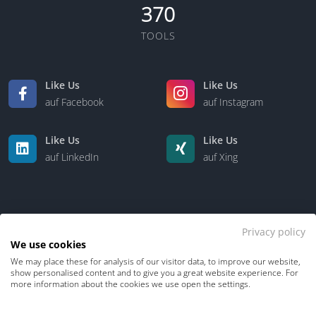
370
TOOLS
Like Us
Like Us
auf Facebook
auf Instagram
Like Us
Like Us
auf LinkedIn
auf Xing
Privacy policy
We use cookies
We may place these for analysis of our visitor data, to improve our website,
Kontakt
Über uns
show personalised content and to give you a great website experience. For
more information about the cookies we use open the settings.