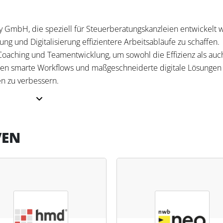
ey GmbH, die speziell für Steuerberatungskanzleien entwickelt 
ung und Digitalisierung effizientere Arbeitsabläufe zu schaffen.
oaching und Teamentwicklung, um sowohl die Effizienz als auc
den smarte Workflows und maßgeschneiderte digitale Lösungen
en zu verbessern.
erung und Digitalisierung ihrer Arbeitsprozesse. Das Tool sorgt
VEN
esse analysiert, optimiert und in digitale Lösungen überführt.
n Effizienz und Qualität der Arbeit, was ihnen mehr Zeit für
tützt FlowTact die Teamdynamik und steigert die Motivation, 
tabliert.