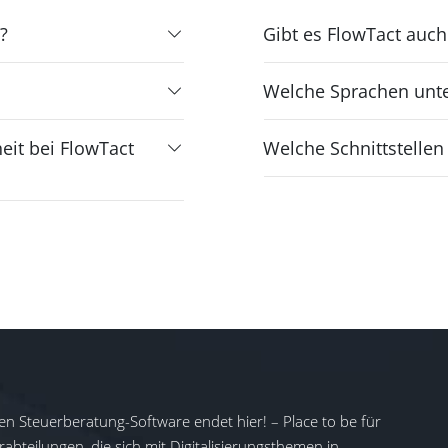
?
Gibt es FlowTact auch
Welche Sprachen unter
eit bei FlowTact
Welche Schnittstellen
en Steuerberatung-Software endet hier! – Place to be für
abteilungen, die sich mit Digitalisierungsthemen in