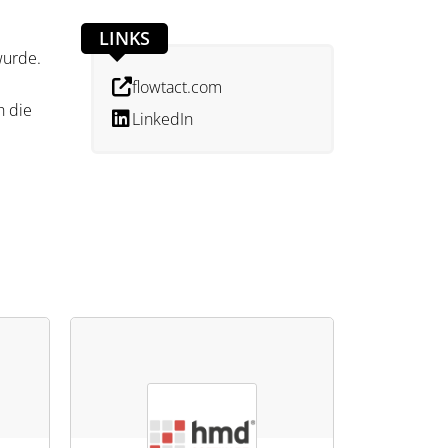
LINKS
wurde.
flowtact.com
h die
LinkedIn
 für
indem