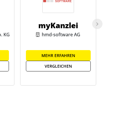
myKanzlei
E-Inv
. KG
hmd-software AG
Price
MEHR ERFAHREN
ME
VERGLEICHEN
V