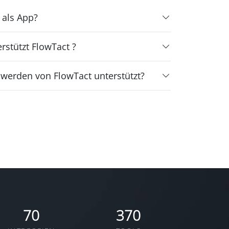
 als App?
stützt FlowTact ?
 werden von FlowTact unterstützt?
70
370