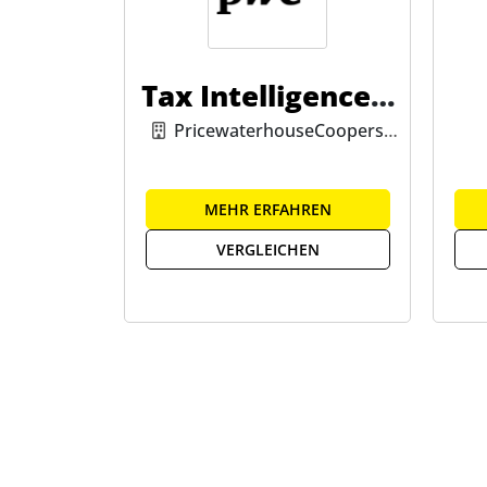
Tax Intelligence S
uite
PricewaterhouseCoopers
GmbH
MEHR ERFAHREN
VERGLEICHEN