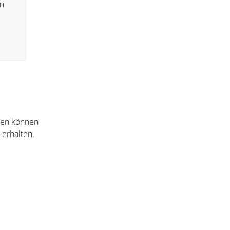
n
nten können
 erhalten.