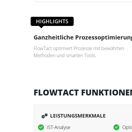
HIGHLIGHTS
Ganzheitliche Prozessoptimierun
FlowTact optimiert Prozesse mit bewährten
Methoden und smarten Tools.
FLOWTACT FUNKTIONE
LEISTUNGSMERKMALE
IST-Analyse
Opti