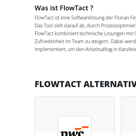
Was ist FlowTact ?
FlowTact ist eine Softwarelösung der Florian F
Das Tool zielt darauf ab, durch Prozessoptimier
FlowTact kombiniert technische Lösungen mit C
Zufriedenheit im Team zu steigern. Dabei wer
implementiert, um den Arbeitsalltag in Kanzlei
Was kann FlowTact?
FlowTact ermöglicht Steuerkanzleien die Optimi
FLOWTACT ALTERNATI
reibungslose Abläufe, indem es bestehende Proz
Steuerfachleute profitieren von der verbesserte
wesentliche Aufgaben verschafft. Zudem unters
es klare Strukturen und transparente Prozesse e