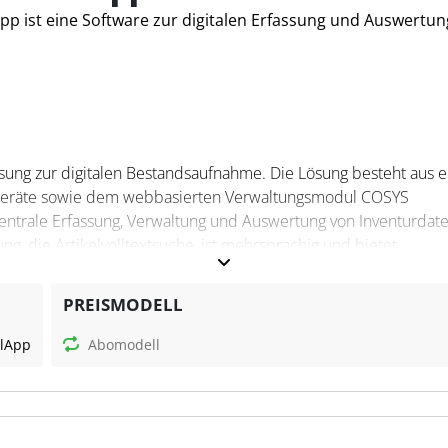
pp ist eine Software zur digitalen Erfassung und Auswertun
H
sung zur digitalen Bestandsaufnahme. Die Lösung besteht aus e
eräte sowie dem webbasierten Verwaltungsmodul COSYS
ntrale Erfassung, Verwaltung und Auswertung von Inventurdate
ng, die Artikelvolltextsuche, ist mehrsprachig und bietet
insatz in mehreren Lagern oder Filialen.
PREISMODELL
pp?
l
App
Abomodell
engen per Scan oder Eingabe und berücksichtigt dabei auch
ndartikel. Funktionen wie Erst- und Zweitzählung, automatisch
dartikelerkennung tragen zur Erhöhung der Genauigkeit bei. D
Stammdaten, die Verwaltung von Benutzerrechten und die Ana