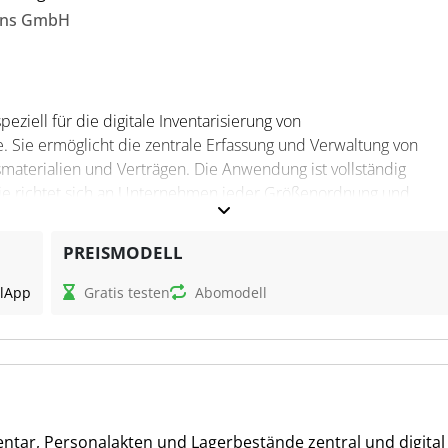
ons GmbH
peziell für die digitale Inventarisierung von
Sie ermöglicht die zentrale Erfassung und Verwaltung von
materialien und Verträgen. Die Anwendung ist vollständig
 Sie richtet sich an Unternehmen jeder Größenordnung und
 Inventarstruktur an die internen Prozesse und Anforderungen 
PREISMODELL
l
App
Gratis testen
Abomodell
ransparenten und rechtskonformen Verwaltung von
 das Unternehmen Funktionen wie die QR-Code-basierte
igitale Übergabeprotokolle. Die Software erleichtert das Asset
ragenmanagement. Für Steuerfachleute ist eine klar strukturier
en von großer Bedeutung. Dies ermöglicht eine zielgerichtete
entar, Personalakten und Lagerbestände zentral und digital
 Unternehmensressourcen.