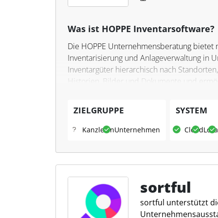
Was ist HOPPE Inventarsoftware?
Die HOPPE Unternehmensberatung bietet mi
Inventarisierung und Anlageverwaltung in
Inventargüter hierarchisch nach Standorte
Historien, Bilder und Dokumente und ermögli
mobile Erfassung per App oder Barcodescan
Lösung berücksichtigt unter anderem § 24
ZIELGRUPPE
SYSTEM
Bestandsverzeichnisse.
Kanzleien
Unternehmen
Cloud
Loka
Was kann HOPPE Inventarso
Die Software erfasst, kennzeichnet und verfo
Garantie- und Prüftermine und erstellt Beri
und eine Windows-Explorer-ähnliche Struktu
sortful
und ein Berechtigungs-/Rollenkonzept unter
sortful unterstützt d
die Lösung Transparenz für Betriebsprüfu
Unternehmensaussta