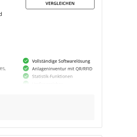
 die
VERGLEICHEN
d
Vollständige Softwarelösung
es,
Anlageninventur mit QR/RFID
Statistik-Funktionen
Umfangreicher
nner
Datenaustausch
Datenprüfung vor
Rückübertrag
Daten filtern und bearbeiten
Statistiken und Notizen mobil
und
are
Maßgeschneiderte Etiketten