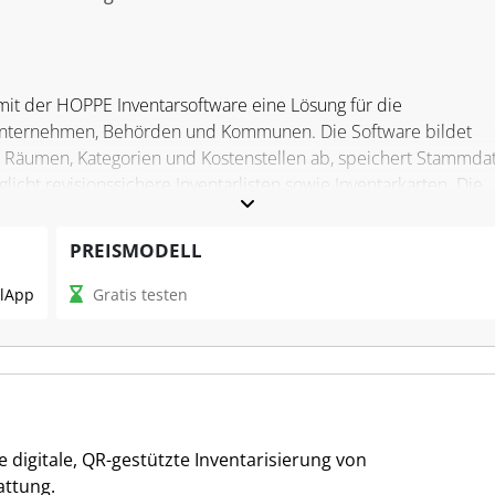
t der HOPPE Inventarsoftware eine Lösung für die
 Unternehmen, Behörden und Kommunen. Die Software bildet
n, Räumen, Kategorien und Kostenstellen ab, speichert Stammda
cht revisionssichere Inventarlisten sowie Inventarkarten. Die
ner (Barcode/QR/RFID) ergänzt die stationäre Arbeit am PC. D
0 HGB und unterstützt die KGSt-Empfehlungen für
PREISMODELL
l
App
Gratis testen
ftware?
lgt Inventargüter, führt Soll-/Ist-Abgleiche durch, überwacht
chte, Diagramme und Exporte (z. B. Excel/CSV). Dashboards, Filt
r erleichtern Suche und Auswertung. Schnittstellen, Import/Ex
stützen die Teamarbeit im Netzwerk. Für Steuerfachleute schaf
ie digitale, QR-gestützte Inventarisierung von
ngen und Bestandsnachweise.
ttung.