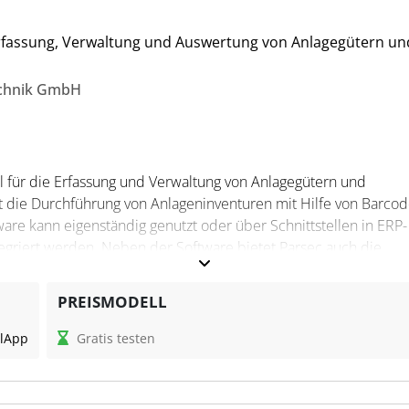
eren von der präzisen Dokumentation und den Exportfunktionen,
estehende Systeme ermöglichen.
 Erfassung, Verwaltung und Auswertung von Anlagegütern un
echnik GmbH
ell für die Erfassung und Verwaltung von Anlagegütern und
t die Durchführung von Anlageninventuren mit Hilfe von Barcod
re kann eigenständig genutzt oder über Schnittstellen in ERP-
egriert werden. Neben der Software bietet Parsec auch die
 Verbrauchsmaterialien wie Etikettendrucker oder Barcodesca
PREISMODELL
l
App
Gratis testen
sung mit Smartphones, RFID-Lesegeräten oder Barcodescannern 
atzinformationen zu versehen. Diese werden zentral in der Softw