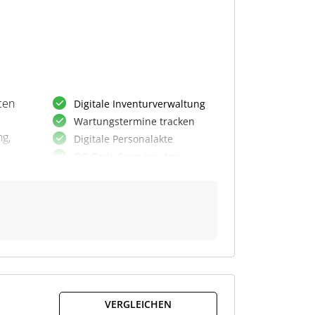
cen
Digitale Inventurverwaltung
Wartungstermine tracken
ng,
Digitale Personalakte
QR-Code Scan per App
GPS-Standorte erfassen
Defekte & Leistung tracken
Compliance-
Benachrichtigungen
Schulungen dokumentieren
er
e ist
Inventur im Homeoffice
Historie aller Objekte
VERGLEICHEN