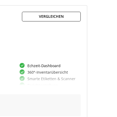
Self-Service Portal
t
Discovery Insights Analyse
Digitale Unterschriften
VERGLEICHEN
Echzeit-Dashboard
360°-Inventarübersicht
Smarte Etiketten & Scanner
Berichterstellung
Dokumentenhinterlegung
Zentrale Inventarverwaltung
RFID-Technologie-Integration
Standort- und