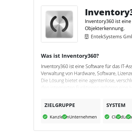
gesammelt, ausgewertet und können nach Ka
diese Weise können Steuerfachleute eine st
Inventory
Inventory360 ist eine
Objekterkennung.
EntekSystems G
Was ist Inventory360?
Inventory360 ist eine Software für das IT-A
Verwaltung von Hardware, Software, Lizenze
Die Lösung bietet eine agentenlose, verschlü
den integrierten Funktionen gehören eine 
eine KI-gestützte Objekterkennung.
ZIELGRUPPE
SYSTEM
Was kann Inventory360?
Kanzleien
Unternehmen
Cloud
Loka
Mit Inventory360 können Geräte automatisch
Lagerbestände überwacht werden. Dashboar