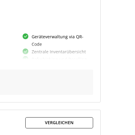
Geräteverwaltung via QR-
Code
Zentrale Inventarübersicht
Refurbishing und Reselling
des
Automatische Erinnerungen
Benutzerrollen und Budgets
Dynamische Inventurprozesse
Dashboard mit Reporting
Anfragenmanagement
Inventar-Taxonomien
-
Standortbezogene Zuweisung
te
VERGLEICHEN