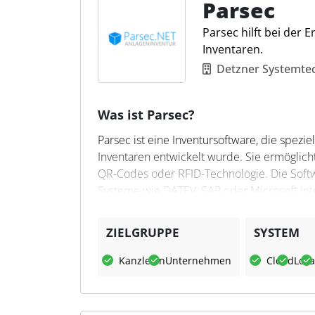
von Inventurdaten. Steuerfachleute profiti
Parsec
eine zuverlässige Weiterverarbeitung in b
Parsec hilft bei der
Inventaren.
Detzner Systemt
Was ist Parsec?
Parsec ist eine Inventursoftware, die spezi
Inventaren entwickelt wurde. Sie ermöglich
QR-Codes oder RFID-Technologie. Die Softwa
Systeme wie DATEV, SAP oder Microsoft int
Möglichkeit, die notwendige Hardware und
zu nutzen.
ZIELGRUPPE
SYSTEM
Was kann Parsec?
Kanzleien
Unternehmen
Cloud
Loka
Parsec unterstützt die mobile Datenerfas
ermöglicht es, die erfassten Daten mit Zus