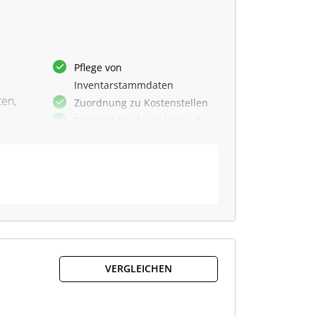
Pflege von
Inventarstammdaten
ten,
Zuordnung zu Kostenstellen
Protokoll Kauf und Verkauf
ie
Räume und Gebäude
erfassen
Barcode- und RFID-Scanner
Fotos und Dateien anhängen
Historie der Inventargüter
Soll-Ist-Abgleich Inventar
er
Geodaten je Inventar
port
speichern
VERGLEICHEN
ft
Netzwerknutzung und
Mehrplatz