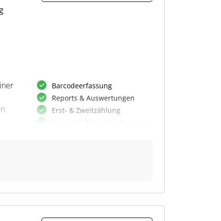
g
iner
Barcodeerfassung
Reports & Auswertungen
n.
Erst- & Zweitzählung
Serien- & Chargenerfassung
Fremdartikelerkennung
Variantenunterstützung
Artikelvolltextsuche
Warengruppenerfassung
Inventurkorrektur
e
er
Mandantenfähigkeit
lyse