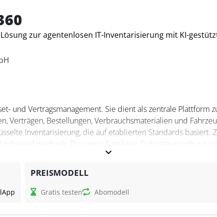
tegorien gefiltert oder an ERP-Systeme weitergeleitet werden.
rukturierte und revisionssichere Inventarverwaltung umsetzen.
360
 Lösung zur agentenlosen IT-Inventarisierung mit KI-gestütz
mbH
sset- und Vertragsmanagement. Sie dient als zentrale Plattform z
n, Verträgen, Bestellungen, Verbrauchsmaterialien und Fahrze
sselte Inventarisierung, die auf etablierten Standards basiert. 
Hardwaredatenbank, Discovery-Satelliten, Subnetzverwaltung s
PREISMODELL
l
App
Gratis testen
Abomodell
 erkannt, Verträge rechtskonform verwaltet, Lizenzen geprüft 
ds und Kalender unterstützen Auswertungen, Fristenkontrolle