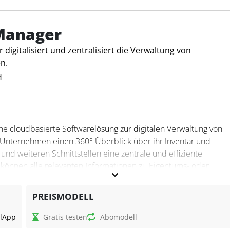
chriften, Erinnerungen, Fleet Management und ein Serviceportal
T. Für Steuerfachleute bedeutet dies eine verlässliche Übersich
durch Compliance- und Sicherheitsrisiken reduziert werden.
Manager
digitalisiert und zentralisiert die Verwaltung von
n.
H
ine cloudbasierte Softwarelösung zur digitalen Verwaltung von
t Unternehmen einen 360° Überblick über ihr Inventar und
und weiteren Schnittstellen eine zentrale und effiziente
 können alle relevanten Informationen zu Eigentums- oder
iketten, Scanner und eine mobile App für die digitale
PREISMODELL
?
l
App
Gratis testen
Abomodell