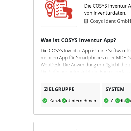
Die COSYS Inventur A
von Inventurdaten.
Cosys Ident Gmb
Was ist COSYS Inventur App?
Die COSYS Inventur App ist eine Softwarelö
mobilen App für Smartphones oder MDE-G
WebDesk. Die Anwendung ermöglicht die ze
Die Software unterstützt die Barcodeerfassu
Mandantenfähigkeit für den gleichzeitigen E
ZIELGRUPPE
SYSTEM
Was kann COSYS Inventur A
Kanzleien
Unternehmen
Cloud
Loka
Die App erfasst Artikel, Lagerplätze und M
Varianten, Seriennummern, Chargen und Pfa
Mengenerfassung, Differenzlisten und Frem
COSYS WebDesk ermöglicht die Pflege von 