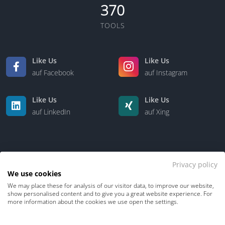
370
TOOLS
Like Us
Like Us
auf Facebook
auf Instagram
Like Us
Like Us
auf LinkedIn
auf Xing
Privacy policy
We use cookies
We may place these for analysis of our visitor data, to improve our website,
Kontakt
Über uns
show personalised content and to give you a great website experience. For
more information about the cookies we use open the settings.