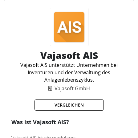
Modus Objekte scannen, Dokumente hinterlegen
und Inventare aktualisieren. Durch die Integration
mit der DATEV-Anlagenbuchhaltung und anderen
Systemen erleichtert die Lösung Steuerfachleuten
die Einhaltung von Dokumentationspflichten und
gesetzlichen Vorgaben.
Vajasoft AIS
Echzeit-Dashboard
Vajasoft AIS unterstützt Unternehmen bei
360°-Inventarübersicht
Inventuren und der Verwaltung des
Smarte Etiketten & Scanner
Anlagenlebenszyklus.
Berichterstellung
Vajasoft GmbH
Dokumentenhinterlegung
Zentrale Inventarverwaltung
VERGLEICHEN
RFID-Technologie-Integration
Standort- und Raumverwaltung
Was ist Vajasoft AIS?
Automatisierte Bestandsführung