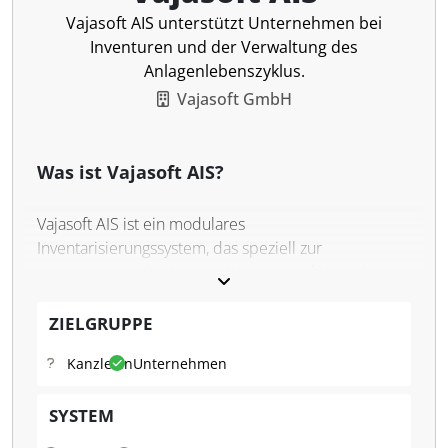
Vajasoft AIS unterstützt Unternehmen bei
Inventuren und der Verwaltung des
Anlagenlebenszyklus.
Vajasoft GmbH
Was ist Vajasoft AIS?
Vajasoft AIS ist ein modulares
Inventarisierungssystem, das speziell zur
Unterstützung der Inventarisierung und Verwaltung
von Anlagegütern entwickelt wurde. Es kombiniert
Software, Hardware und mobile Anwendungen, um
ZIELGRUPPE
eine effiziente und strukturierte Erfassung von
Kanzleien
Unternehmen
Inventargegenständen zu ermöglichen. Das System
integriert Technologien wie Barcode-Etiketten und
SYSTEM
RFID-Tags, die eine schnelle und genaue
Identifizierung von Objekten ermöglichen. Mit der