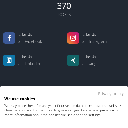
370
TOOLS
Like Us
Like Us
auf Facebook
auf Instagram
Like Us
Like Us
auf LinkedIn
auf Xing
Privacy policy
We use cookies
We may place these for analysis of our visitor data, to improve our website,
Kontakt
Über uns
show personalised content and to give you a great website experience. For
more information about the cookies we use open the settings.