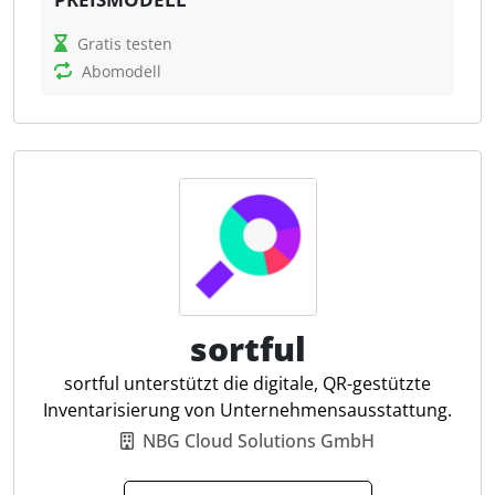
Timly ist eine Software, die das digitale Management
Gratis testen
von Inventar, Wartungsprozessen,
Abomodell
Mitarbeiterqualifikationen und Lagerbeständen in
einem System ermöglicht. Die Software unterstützt
bei der Einhaltung gesetzlicher Pflichten, reduziert
Materialverluste und erleichtert die Inventur. Für
Steuerfachleute ist ein transparenter Überblick über
alle Vermögenswerte, eine automatisierte
Wartungsplanung sowie eine revisionssichere
Dokumentation von Vorteil.
sortful
Digitale Inventurverwaltung
Wartungstermine tracken
sortful unterstützt die digitale, QR-gestützte
Digitale Personalakte
Inventarisierung von Unternehmensausstattung.
QR-Code Scan per App
NBG Cloud Solutions GmbH
GPS-Standorte erfassen
Defekte & Leistung tracken