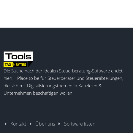
werden zentral in der Software gesammelt,
ausgewertet und können nach Kategorien gefiltert
oder an ERP-Systeme weitergeleitet werden. Auf
diese Weise können Steuerfachleute eine
strukturierte und revisionssichere
Inventarverwaltung umsetzen.
Vollständige Softwarelösung
Anlageninventur mit QR/RFID
Statistik-Funktionen
Die Suche nach der idealen Steuerberatung-Software endet
Umfangreicher Datenaustausch
hier! – Place to be für Steuerberater und Steuerabteilungen,
Datenprüfung vor Rückübertrag
die sich mit Digitalisierungsthemen in Kanzleien &
Daten filtern und bearbeiten
Unternehmen beschäftigen wollen!
Statistiken und Notizen mobil
Maßgeschneiderte Etiketten
Kontakt
Über uns
Software listen