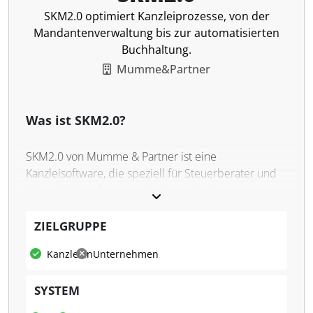
SKM2.0 optimiert Kanzleiprozesse, von der
Mandantenverwaltung bis zur automatisierten
Buchhaltung.
Mumme&Partner
Was ist SKM2.0?
SKM2.0 von Mumme & Partner ist eine
Kanzleisoftware, die speziell für Steuerberater und
Wirtschaftsprüfer entwickelt wurde. Sie
automatisiert wesentliche Prozesse in der Kanzlei
und vereinfacht die Verwaltung von Mandanten,
ZIELGRUPPE
Dokumenten und Abrechnungen. SKM2.0
Kanzleien
Unternehmen
unterstützt Kanzleien dabei, ihre internen Abläufe
effizienter zu gestalten und sich stärker auf die
SYSTEM
Mandantenakquise und -betreuung zu
konzentrieren.