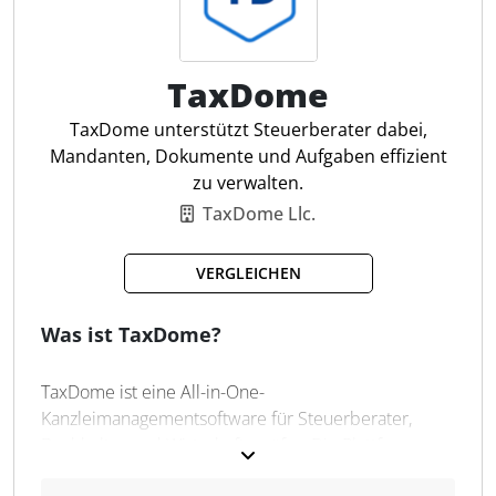
durchgängigen Workflow und mehr
Übersichtlichkeit.
TaxDome
Mandatsbearbeitung
Zeiterfassung integriert
TaxDome unterstützt Steuerberater dabei,
beA & E-Mail-Postfach
Mandanten, Dokumente und Aufgaben effizient
Kalender & Fristen
zu verwalten.
Dokumentenverwaltung
TaxDome Llc.
Outlook-Add-In
Teams-Integration
VERGLEICHEN
Forderungsmanagement
Rechnungsstellung
Was ist TaxDome?
Echtzeit-Updates
TaxDome ist eine All-in-One-
Kanzleimanagementsoftware für Steuerberater,
Buchhalter und Wirtschaftsprüfer. Die Plattform
bietet Lösungen für die Verwaltung von Mandanten,