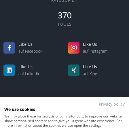
KATEGORIEN
370
TOOLS
Like Us
Like Us
auf Facebook
auf Instagram
Like Us
Like Us
auf LinkedIn
auf Xing
Privacy policy
We use cookies
We may place these for analysis of our visitor data, to improve our website,
Kontakt
Über uns
show personalised content and to give you a great website experience. For
more information about the cookies we use open the settings.