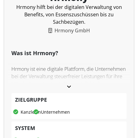
Hrmony hilft bei der digitalen Verwaltung von
Benefits, von Essenszuschüssen bis zu
Sachbezügen.
Hrmony GmbH
Was ist Hrmony?
Hrmony ist eine digitale Plattform, die Unternehmen
bei der Verwaltung steuerfreier Leistungen für ihre
Mitarbeiter unterstützt. Sie ermöglicht die
Verwaltung von Vergünstigungen wie
Essenszuschüssen, Sachbezügen oder
ZIELGRUPPE
Mobilitätsangeboten und lässt sich in bestehende
Kanzleien
Unternehmen
Lohn- und Gehaltsabrechnungs- und HR-Systeme
integrieren. Die Plattform bietet Funktionen zur
SYSTEM
automatischen Prüfung und Verarbeitung von
Belegen sowie zur Verwaltung und Anpassung