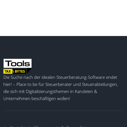
Erinnerungen, ein Dokumentencenter und die
Integration von DATEV-Schnittstellen. Die Software
unterstützt Steuerfachleute dabei, Nachfragen zu
vermeiden, Fristen einzuhalten und Lohnunterlagen
datenschutzkonform bereitzustellen. Zusätzliche
Module wie Urlaubsplanung und Zeiterfassung sind
optional verfügbar.
Stammdaten erfassen
Automatisiertes Onboarding
Digitale Personalakte
Die Suche nach der idealen Steuerberatung-Software endet
Dokumenten-Upload
hier! – Place to be für Steuerberater und Steuerabteilungen,
Lohn- und Gehaltsbelege
die sich mit Digitalisierungsthemen in Kanzleien &
Urlaubsplanung
Unternehmen beschäftigen wollen!
Zeiterfassung
Homeoffice-Organisation
Automatisierte Erinnerungen
Individuelle Lohnarten