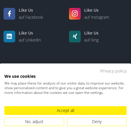
Like Us
Like Us
auf Facebook
auf Instagram
Like Us
Like Us
auf LinkedIn
auf Xing
Privacy policy
We use cookies
We may place these for analysis of our visitor data, to improve our website,
Kontakt
Über uns
show personalised content and to give you a great website experience. For
more information about the cookies we use open the settings.
Datenschutz
Impressum
TDM-Vorbehalt
Accept all
Hinweisgebersystem
Umgang mit KI
No, adjust
Deny