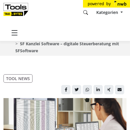
powered by
Kategorien
Startseite
Tools
5FSoftware GmbH
5FSoftware
Neues vom Tool
5F Kanzlei Software – digitale Steuerberatung mit
5FSoftware
TOOL NEWS
Canva