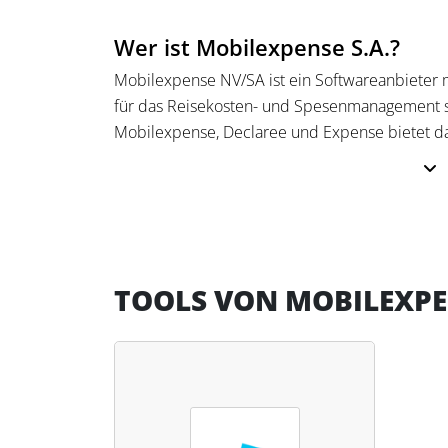
Wer ist Mobilexpense S.A.?
Mobilexpense NV/SA ist ein Softwareanbieter mi
für das Reisekosten- und Spesenmanagement sp
Mobilexpense, Declaree und Expense bietet d
Unternehmen jeder Größe, um Reisekostenabre
bestehende Buchhaltungs- und ERP-Systeme zu 
Mit der App Declaree ermöglicht Mobilexpens
Reisekosten und Spesen. Mitarbeitende könne
Buchhaltung über ein zentrales Dashboard die K
TOOLS VON MOBILEXPEN
Prozesse und klarer Compliance-Standards we
regulatorischer Anforderungen unterstützt.