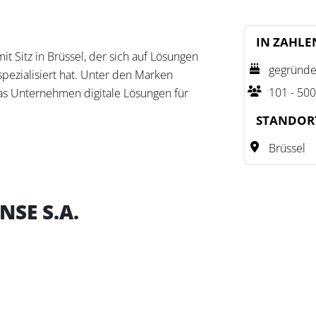
IN ZAHLE
t Sitz in Brüssel, der sich auf Lösungen
gegründe
ezialisiert hat. Unter den Marken
101 - 500
as Unternehmen digitale Lösungen für
chnungen effizient zu verwalten und in
STANDOR
integrieren.
Brüssel
e NV/SA die papierlose Verwaltung von
n Ausgaben direkt erfassen, während die
ontrolle behält. Dank automatisierter
SE S.A.
rden Unternehmen bei der Einhaltung