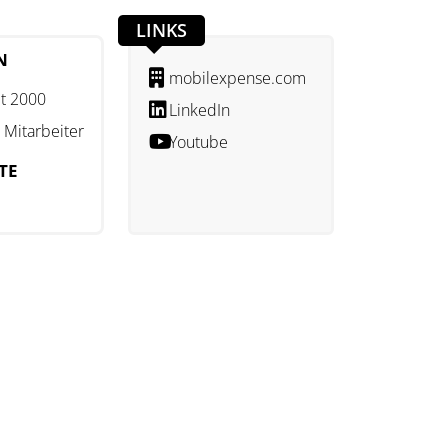
LINKS
N
mobilexpense.com
t 2000
LinkedIn
 Mitarbeiter
Youtube
TE