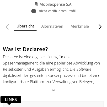
Systemanbindungen.
Mobilexpense S.A.
nicht verifiziertes Profil
Übersicht
Alternativen
Merkmale
Funkt
Was ist Declaree?
Declaree ist eine digitale Lösung für das
Spesenmanagement, die eine papierlose Abwicklung von
Reisekosten und Ausgaben ermöglicht. Die Software
digitalisiert den gesamten Spesenprozess und bietet eine
konfigurierbare Plattform zur Verwaltung von Belegen,
Firmenkreditkarten und Genehmigungsworkflows. Declaree
richtet sich insbesondere an mittelständische
LINKS
Unternehmen und ermöglicht eine standardisierte, aber
anpassbare Erfassung und Abrechnung von