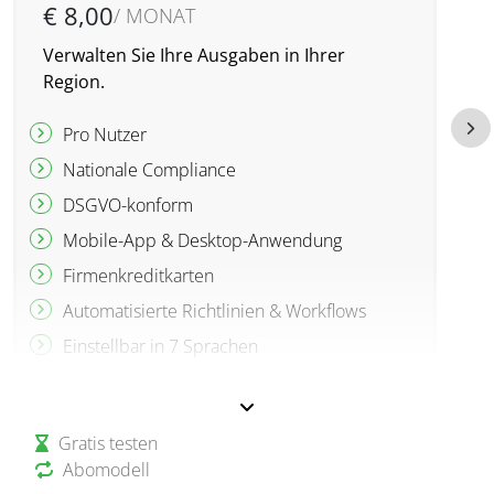
€ 8,00
/ MONAT
Verwalten Sie Ihre Ausgaben in Ihrer
V
Region.
E
Pro Nutzer
Nationale Compliance
DSGVO-konform
Mobile-App & Desktop-Anwendung
Firmenkreditkarten
Automatisierte Richtlinien & Workflows
Einstellbar in 7 Sprachen
Einige Funktionen können separat
hinzugebucht werden, min. 20 User
Gratis testen
Abomodell