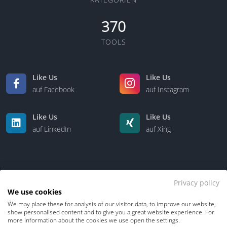
370
TOOLS
Like Us
Like Us
auf Facebook
auf Instagram
Like Us
Like Us
auf LinkedIn
auf Xing
Privacy policy
We use cookies
We may place these for analysis of our visitor data, to improve our website,
Kontakt
Über uns
show personalised content and to give you a great website experience. For
more information about the cookies we use open the settings.