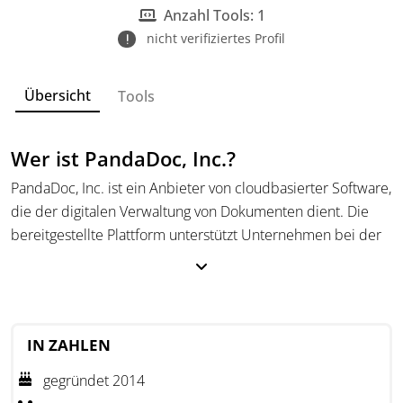
Anzahl Tools: 1
nicht verifiziertes Profil
Übersicht
Tools
Wer ist PandaDoc, Inc.?
PandaDoc, Inc. ist ein Anbieter von cloudbasierter Software,
die der digitalen Verwaltung von Dokumenten dient. Die
bereitgestellte Plattform unterstützt Unternehmen bei der
Erstellung, Bearbeitung, Freigabe und elektronischen
Signatur von Dokumenten wie Angeboten, Verträgen und
Formularen. Das Ziel besteht darin, Dokumentenprozesse
zu standardisieren und zu beschleunigen.
IN ZAHLEN
Die Lösung richtet sich an Teams und Fachabteilungen, die
gegründet 2014
ihre Kundenkommunikation professionalisieren und interne