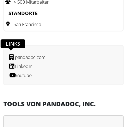
> 500 Mitarbeiter
Abläufe effizienter gestalten möchten. PandaDoc ist eine
Plattform, die Funktionen für das Vertragsmanagement, die
STANDORTE
Workflow-Automatisierung und elektronische
San Francisco
Unterschriften bereitstellt. Damit werden
dokumentenbasierte Prozesse in den Bereichen Vertrieb,
HR und Administration optimiert.
LINKS
pandadoc.com
LinkedIn
Youtube
TOOLS VON PANDADOC, INC.