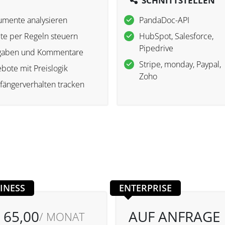
SCHNITTSTELLEN
mente analysieren
PandaDoc-API
lte per Regeln steuern
HubSpot, Salesforce,
Pipedrive
igaben und Kommentare
Stripe, monday, Paypal,
bote mit Preislogik
Zoho
ängerverhalten tracken
INESS
ENTERPRISE
 65,00
AUF ANFRAGE
/ MONAT