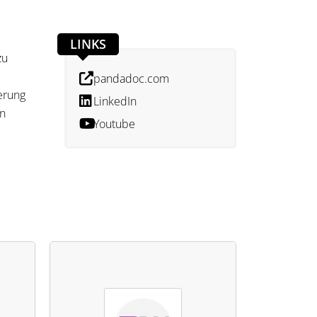
LINKS
zu
pandadoc.com
erung
LinkedIn
en
Youtube
halte
en.
lungen