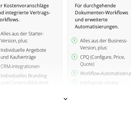
ür Kostenvoranschläge
Für durchgehende
d integrierte Vertrags-
Dokumenten-Workflows
orkflows.
und erweiterte
Automatisierungen.
Alles aus der Starter-
Version, plus:
Alles aus der Business-
Version, plus:
Individuelle Angebote
und Kaufverträge
CPQ (Configure, Price,
Quote)
CRM‑Integrationen
Workflow‑Automatisieru
Individuelles Branding
und Content‑Bibliothek
Intelligente Inhalte
Deal‑Räume
Single Sign‑On (SSO)
Genehmigungs‑Workflows
Team‑Workspace
Web‑Formulare
Notary
Massenversand
API