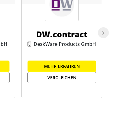
DW.contract
mbH
DeskWare Products GmbH
MEHR ERFAHREN
ME
VERGLEICHEN
V