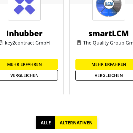
Inhubber
smartLCM
key2contract GmbH
The Quality Group G
MEHR ERFAHREN
MEHR ERFAHREN
VERGLEICHEN
VERGLEICHEN
ALLE
ALTERNATIVEN