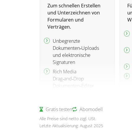
Zum schnellen Erstellen
F
und Unterzeichnen von
un
Formularen und
W
Verträgen.
Unbegrenzte
Dokumenten‑Uploads
und elektronische
Signaturen
Rich Media
Drag‑and‑Drop
Dokumenten‑Editor
Verfolgung und
Benachrichtigungen in
Gratis testen
Echtzeit
Abomodell
Support per E‑Mail und
Alle Preise sind netto zzgl. USt.
Chat: rund um die Uhr
Letzte Aktualisierung: August 2025