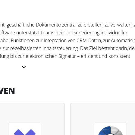
t, geschäftliche Dokumente zentral zu erstellen, zu verwalten, 
Software unterstützt Teams bei der Generierung individueller
dabei Funktionen zur Integration von CRM-Daten, zur Automatisi
 zur regelbasierten Inhaltssteuerung. Das Ziel besteht darin, d
g bis zur elektronischen Signatur – effizient und konsistent
VEN
n Dokumenten, Genehmigungsprozessen und Signaturabläufen. In
sen, wobei Variablen, Platzhalter und Bedingungen genutzt werd
tnah zu erstellen, rechtssicher unterzeichnen zu lassen und Zah
keln. Dadurch wird Steuerfachleuten die Möglichkeit geboten,
ar zu gestalten – mit vollständigem Audit Trail und