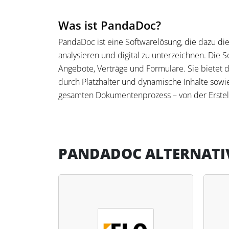
Was ist PandaDoc?
PandaDoc ist eine Softwarelösung, die dazu dien
analysieren und digital zu unterzeichnen. Die 
Angebote, Verträge und Formulare. Sie bietet 
durch Platzhalter und dynamische Inhalte sowie
gesamten Dokumentenprozess – von der Erstellun
abzuwickeln.
Was kann PandaDoc?
PANDADOC ALTERNATI
Die Software automatisiert die Erstellung vo
lassen sich intelligent an Kundenprofile anpas
Teams sind in der Lage, relevante Verträge zei
unmittelbar über integrierte Gateways abzuwic
Vertragsprozesse strukturiert und nachvollziehb
Analysefunktionen.