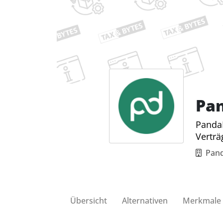
Pa
PandaD
Verträ
Pand
Übersicht
Alternativen
Merkmale