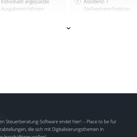
Individuell angepasste
Assistenz- /
Ausgabenrichtlinien
Stellvertreterfunktion
Persönliche Betreuung
SSO-Einmalige
Anmeldung
Automatisierter
Wechselkursrechner
Richtliniengesteuerte
Workflows
Einige Funktionen können
separat hinzugebucht
Mehrwährungsfunktion
werden, min. 20 User
Einige Funktionen könn
separat hinzugebucht
werden, min. 20 User
en Steuerberatung-Software endet hier! – Place to be für
abteilungen, die sich mit Digitalisierungsthemen in
 beschäftigen wollen!