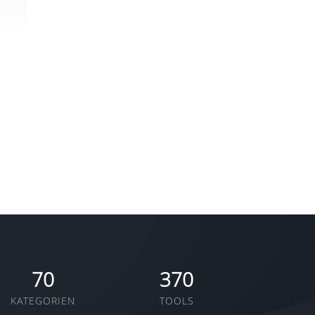
en
70
370
KATEGORIEN
TOOLS