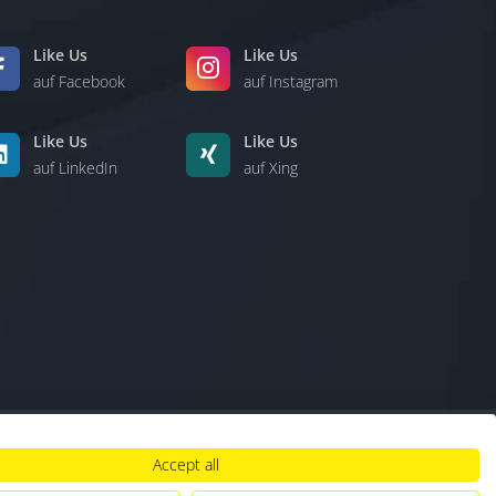
Like Us
Like Us
auf Facebook
auf Instagram
Like Us
Like Us
auf LinkedIn
auf Xing
Accept all
lt
|
Hinweisgebersystem
|
Umgang mit KI