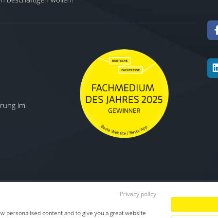
ierung im
Privacy policy
Datenschutz
|
Impressum
|
TDM-Vorbeha
ow personalised content and to give you a great website